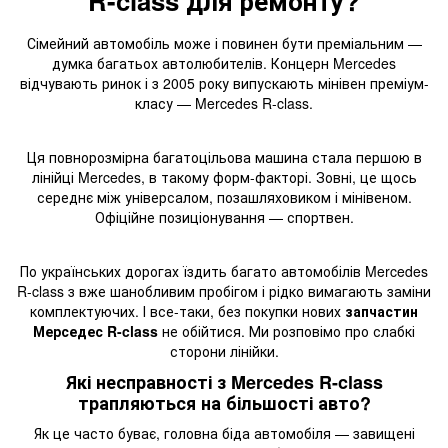
R-class для ремонту?
Сімейний автомобіль може і повинен бути преміальним —
думка багатьох автолюбителів. Концерн Mercedes
відчувають ринок і з 2005 року випускають мінівен преміум-
класу — Mercedes R-class.
Ця повнорозмірна багатоцільова машина стала першою в
лінійці Mercedes, в такому форм-факторі. Зовні, це щось
середнє між універсалом, позашляховиком і мінівеном.
Офіційне позиціонування — спортвен.
По українських дорогах їздить багато автомобілів Mercedes
R-class з вже шанобливим пробігом і рідко вимагають заміни
комплектуючих. І все-таки, без покупки нових
запчастин
Мерседес R-class
не обійтися. Ми розповімо про слабкі
сторони лінійки.
Які несправності з Mercedes R-class
трапляються на більшості авто?
Як це часто буває, головна біда автомобіля — завищені