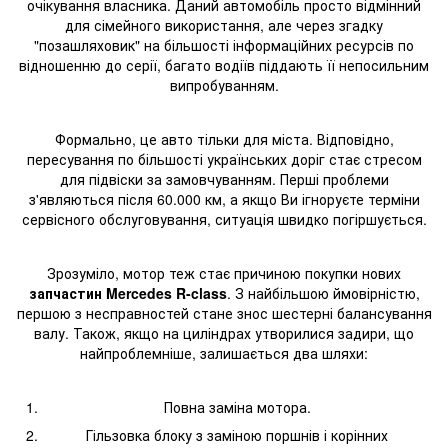
очікування власника. Даний автомобіль просто відмінний
для сімейного використання, але через згадку
"позашляховик" на більшості інформаційних ресурсів по
відношенню до серії, багато водіїв піддають її непосильним
випробуванням.
Формально, це авто тільки для міста. Відповідно,
пересування по більшості українських доріг стає стресом
для підвіски за замовчуванням. Перші проблеми
з'являються після 60.000 км, а якщо Ви ігноруєте терміни
сервісного обслуговування, ситуація швидко погіршується.
Зрозуміло, мотор теж стає причиною покупки нових
запчастин Mercedes R-class
. З найбільшою ймовірністю,
першою з несправностей стане знос шестерні балансування
валу. Також, якщо на циліндрах утворилися задири, що
найпроблемніше, залишається два шляхи:
Повна заміна мотора.
Гільзовка блоку з заміною поршнів і корінних