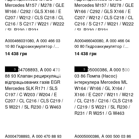
A000466031080, A 000 466 03
A000466040080, A 000 466 04
10 80 Гидроаккумулятор /
00 80 Гидроаккумулятор /
демпфер насоса
демпфер насоса
14 438 грн
14 438 грн
гідропідсилювача ABC
гідропідсилювача ABC
Mercedes M157 / M278 / GLE
Mercedes M157 / M278 / GLE
W166 / C292 / GLS X166 / E
W166 / C292 / GLS X166 / E
3
3
C207 / W212 / CLS C218 / CL
C207 / W212 / CLS C218 / CL
C216 / S C217 / W221 / W222 /
C216 / S C217 / W221 / W222 /
SL R230 / R231
SL R230 / R231
A0004708893, A 000 470 88 93
A0005000386, A 000 500 03 86