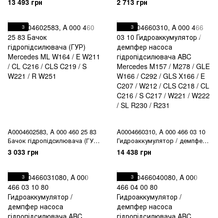
13 493 грн
2 713 грн
W164 / GL X164 / E W211 / CLS
W211 / W212 / CLS C219 / S
C219 / S W221
W221 / SL R230
3
3
A0004602583, A 000 460 25 83
A0004660310, A 000 466 03 10
Бачок гідропідсилювача (ГУР)
Гидроаккумулятор / демпфер
Mercedes ML W164 / E W211 /
насоса гідропідсилювача ABC
3 033 грн
14 438 грн
CL C216 / CLS C219 / S W221 /
Mercedes M157 / M278 / GLE
R W251
W166 / C292 / GLS X166 / E
C207 / W212 / CLS C218 / CL
3
3
C216 / S C217 / W221 / W222 /
SL R230 / R231