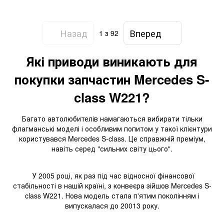
/ Sprinter W906
W251 / G W463
Назад
Вперед
1
з 92
Які приводи виникають для
покупки запчастин Mercedes S-
class W221?
Багато автолюбителів намагаються вибирати тільки
флагманські моделі і особливим попитом у такої клієнтури
користувався Mercedes S-class. Це справжній преміум,
навіть серед "сильних світу цього".
У 2005 році, як раз під час відносної фінансової
стабільності в нашій країні, з конвеєра зійшов Mercedes S-
class W221. Нова модель стала п'ятим поколінням і
випускалася до 20013 року.