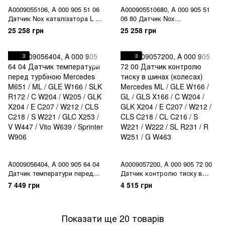
A0009055106, A 000 905 51 06
A000905510680, A 000 905 51
Датчик Nox каталізатора L =
06 80 Датчик Nox
615 мм Mercedes ML / GLE
каталізатора L = 615 мм
25 258 грн
25 258 грн
W164 / W166 / GL / GLS X164 /
Mercedes ML / GLE W164 /
X166 / C W205 / E C207 / S
W166 / GL / GLS X164 / X166 /
W221 / R W251
C W205 / E C207 / S W221 / R
3
3
W251
A0009056404, A 000 905 64 04
A0009057200, A 000 905 72 00
Датчик температури перед
Датчик контролю тиску в
турбіною Mercedes M651 / ML /
шинах (колесах) Mercedes ML /
7 449 грн
4 515 грн
GLE W166 / SLK R172 / C W204
GLE W166 / GL / GLS X166 / C
/ W205 / GLK X204 / E C207 /
W204 / GLK X204 / E C207 /
W212 / CLS C218 / S W221 /
W212 / CLS C218 / CL C216 / S
Показати ще 20 товарів
GLC X253 / V W447 / Vito W639
W221 / W222 / SL R231 / R