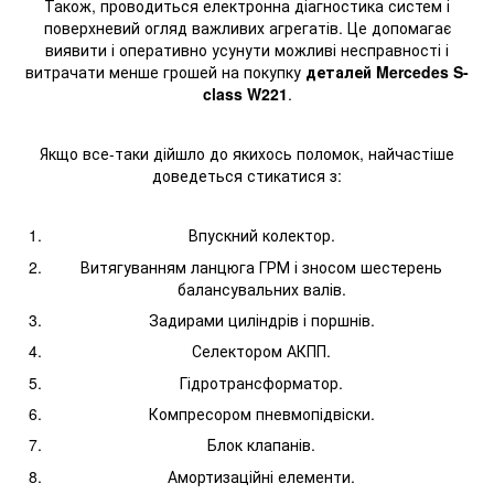
Також, проводиться електронна діагностика систем і
поверхневий огляд важливих агрегатів. Це допомагає
виявити і оперативно усунути можливі несправності і
витрачати менше грошей на покупку
деталей Mercedes S-
class W221
.
Якщо все-таки дійшло до якихось поломок, найчастіше
доведеться стикатися з:
Впускний колектор.
Витягуванням ланцюга ГРМ і зносом шестерень
балансувальних валів.
Задирами циліндрів і поршнів.
Селектором АКПП.
Гідротрансформатор.
Компресором пневмопідвіски.
Блок клапанів.
Амортизаційні елементи.