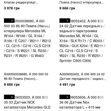
Клапан рециркуляції
Помпа (Насос) інтеркулера
відпрацьованих газів EGR
Mercedes ML W164 / W166 / GL
3 978 грн
9 666 грн
Mercedes SLK R171 / SLS C197
X164 / X166 / E C207 / W211 /
/ C W203 / W204 / E C207 / CL
W212 / CL C215 / C216 / CLS
C216 / CLS C219 / S W221 / SL
C218 / C219 / S W221 / SL R230
3
3
R230 / G W463
/ R231 / R W251 / G W463
A000500038680, A 000 500 03
A0009052402, A 000 905 24 02
86 80 Помпа (Насос)
Датчик переднього / заднього
інтеркулера Mercedes ML
парктроника Mercedes ML
9 666 грн
4 491 грн
W164 / W166 / GL X164 / X166 /
W164 / GL X164 / SLK R171 / C
E C207 / W211 / W212 / CL
W203 / W204 / GLK X204 / E
C215 / C216 / CLS C218 / C219
W211 / CL C216 / CLS C219 / S
3
3
/ S W221 / SL R230 / R231 / R
W221 / SL R230 / R W251 /
W251 / G W463
Sprinter C900-C906