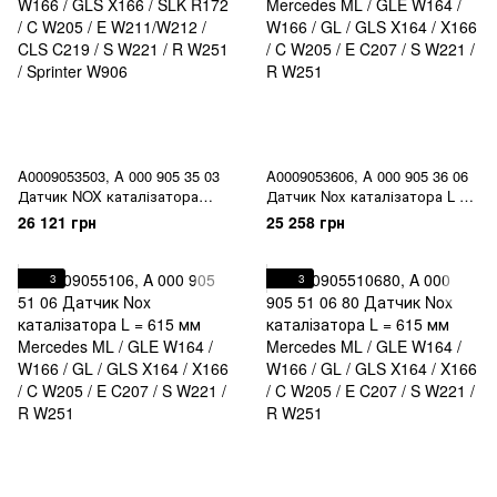
A0009053503, A 000 905 35 03
A0009053606, A 000 905 36 06
Датчик NOX каталізатора
Датчик Nox каталізатора L =
Mercedes GLE W166 / GLS
615 мм Mercedes ML / GLE
26 121 грн
25 258 грн
X166 / SLK R172 / C W205 / E
W164 / W166 / GL / GLS X164 /
W211/W212 / CLS C219 / S
X166 / C W205 / E C207 / S
W221 / R W251 / Sprinter W906
W221 / R W251
3
3