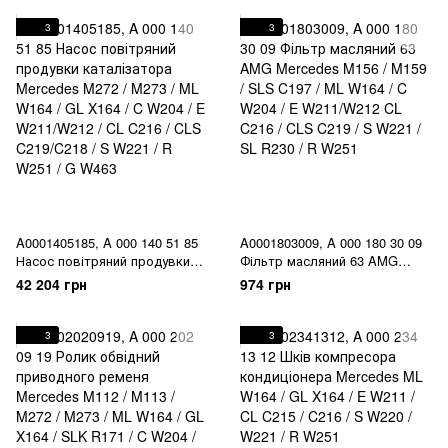
3
3
A0001405185, A 000 140 51 85
A0001803009, A 000 180 30 09
Насос повітряний продувки
Фільтр масляний 63 AMG
каталізатора Mercedes M272 /
Mercedes M156 / M159 / SLS
42 204 грн
974 грн
M273 / ML W164 / GL X164 / C
C197 / ML W164 / C W204 / E
W204 / E W211/W212 / CL C216
W211/W212 CL C216 / CLS
/ CLS C219/C218 / S W221 / R
C219 / S W221 / SL R230 / R
3
3
W251 / G W463
W251