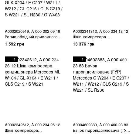
A0002020919, A 000 202 09 19
A0002341312, A 000 234 13 12
Ролик обвідний приводного
Шків компресора
ременя Mercedes M112 / M113
кондиціонера Mercedes ML
1 592 грн
13 376 грн
/ M272 / M273 / ML W164 / GL
W164 / GL X164 / E W211 / CL
X164 / SLK R171 / C W204 /
C215 / C216 / S W220 / W221 /
GLK X204 / E C207 / W211 /
R W251
3
3
W212 / CL C216 / CLS C219 / S
W221 / SL R230 / G W463
A0002342612, A 000 234 26 12
A0004602383, A 000 460 23 83
Шків компресора
Бачок гідропідсилювача (ГУР)
кондиціонера Mercedes ML
Mercedes C W204 / E C207 /