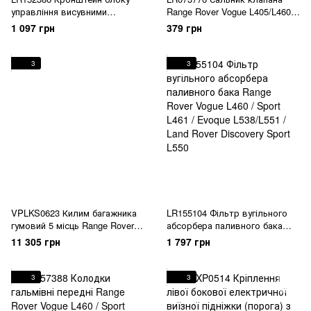
управління висувними
Range Rover Vogue L405/L460 /
підніжками Range Rover Vogue
Sport L494/L461 / Velar L560 /
1 097 грн
379 грн
L460/Sport L461
Evoque L538/L551 / Land Rover
Discovery 5 L462 / Sport L550 /
Defender L663
3
3
VPLKS0623 Килим багажника
LR155104 Фільтр вугільного
гумовий 5 місць Range Rover
абсорбера паливного бака
Vogue L460
Range Rover Vogue L460 / Sport
11 305 грн
1 797 грн
L461 / Evoque L538/L551 / Land
Rover Discovery Sport L550
3
3