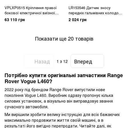
VPLXP0515 Кріплення правої
LR153546 Датчик зносу
бокової електричної виїзної
передніх гальмівних колодок
підніжки (порога) з мотором
Range Rover Vogue L460 / Sport
63 110 грн
2 024 грн
к-т Sport/Dynamic PHEV Range
L461
Rover Vogue L460 / Sport L461
Показати ще 20 товарів
Назад
Вперед
1
з 12
Потрібно купити оригінальні запчастини Range
Rover Vogue L460?
2022 року під брендом Range Rover випустили нове
покоління Vogue L460. Виробник одразу пропонує кілька
силових установок, а візуально він виправдовує звання
сучасного автомобіля.
Ми вирішили зробити велику інструкцію для всіх бажаючих
максимально продовжити життя своїй машині, а в
результаті його вигідно перепродати. Читайте далі, як