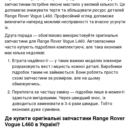
запчастинам потрібне якісне мастило у великій кількості. Це
допомагає знижувати тертя та збільшувати ресурс деталей
Range Rover Vogue L460. Професійний огляд допоможе
визначити наперед можливі несправності та вчасно усунути
їх.
Друга порада — обов'язково використовуйте оригінальні
запчастини для Range Rover Vogue L460. Автовласники
часто купують підроблені комплектуючі, але така економія
має кілька недоліків:
Втрата надійності — у таких важких моделях інженери
розраховують вест і міцність кожної деталі. Виробники
підробок таким не займаються. Вони роблять просто
схожі запчастини за розміром, але на цьому
обмежуючись.
Переплата за частішу заміну — підробки лише в моменті
здаються вигіднішими. Через швидший знос, їх
доводиться замінювати в 3-4 рази швидше. Тобто
економія дуже сумнівна.
Де купити оригінальні запчастини Range Rover
Vogue L460 в Україні?