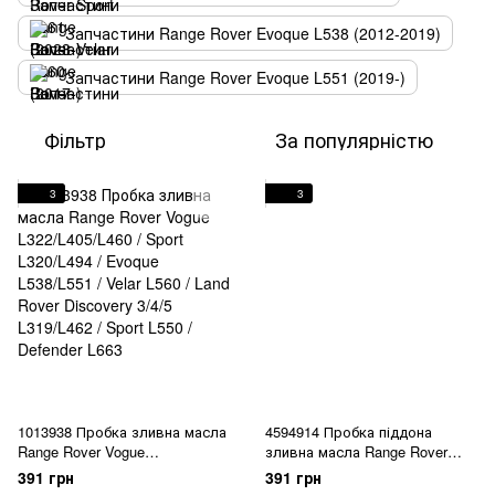
Запчастини Range Rover Evoque L538 (2012-2019)
Запчастини Range Rover Evoque L551 (2019-)
Фільтр
За популярністю
3
3
1013938 Пробка зливна масла
4594914 Пробка піддона
Range Rover Vogue
зливна масла Range Rover
L322/L405/L460 / Sport
Vogue L322/L405/L460 / Sport
391 грн
391 грн
L320/L494 / Evoque L538/L551 /
L320/L494 / Evoque L538/L551 /