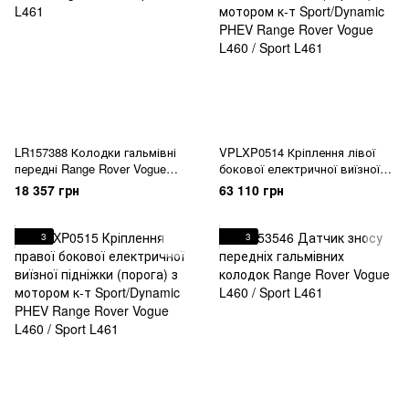
LR157388 Колодки гальмівні
VPLXP0514 Кріплення лівої
передні Range Rover Vogue
бокової електричної виїзної
L460 / Sport L461
підніжки (порога) з мотором
18 357 грн
63 110 грн
к-т Sport/Dynamic PHEV Range
Rover Vogue L460 / Sport L461
3
3