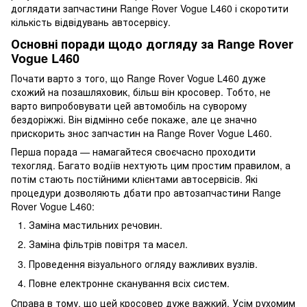
доглядати запчастини Range Rover Vogue L460 і скоротити
кількість відвідувань автосервісу.
Основні поради щодо догляду за Range Rover
Vogue L460
Почати варто з того, що Range Rover Vogue L460 дуже
схожий на позашляховик, більш він кросовер. Тобто, не
варто випробовувати цей автомобіль на суворому
бездоріжжі. Він відмінно себе покаже, але це значно
прискорить знос запчастин на Range Rover Vogue L460.
Перша порада — намагайтеся своєчасно проходити
техогляд. Багато водіїв нехтують цим простим правилом, а
потім стають постійними клієнтами автосервісів. Які
процедури дозволяють дбати про автозапчастини Range
Rover Vogue L460:
Заміна мастильних речовин.
Заміна фільтрів повітря та масел.
Проведення візуального огляду важливих вузлів.
Повне електронне сканування всіх систем.
Справа в тому, що цей кросовер дуже важкий. Усім рухомим