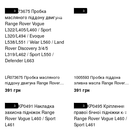
Velar L560 / Land Rover
Velar L560 / Land Rover
Discovery 3/4/5 L319/L462 /
Discovery 3/4/5 L319/L462 /
3
3
Sport L550 / Defender L663
Sport L550 / Defender L663
LR073675 Пробка масляного
1005593 Пробка піддона
піддону двигуна Range Rover
зливна масла Range Rover
Vogue L322/L405/L460 / Sport
Vogue L322/L405/L460 / Sport
391 грн
391 грн
L320/L494 / Evoque L538/L551 /
L320/L494 / Evoque L538/L551 /
Velar L560 / Land Rover
Velar L560 / Land Rover
Discovery 3/4/5 L319/L462 /
Discovery 3/4/5 L319/L462 /
3
3
Sport L550 / Defender L663
Sport L550 / Defender L663