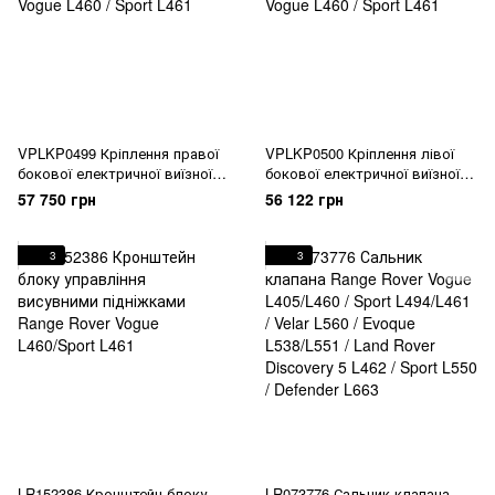
VPLKP0499 Кріплення правої
VPLKP0500 Кріплення лівої
бокової електричної виїзної
бокової електричної виїзної
підніжки (порога) з мотором
підніжки (порога) з мотором
57 750 грн
56 122 грн
к-т Range Rover Vogue L460 /
к-т Range Rover Vogue L460 /
Sport L461
Sport L461
3
3
LR152386 Кронштейн блоку
LR073776 Сальник клапана