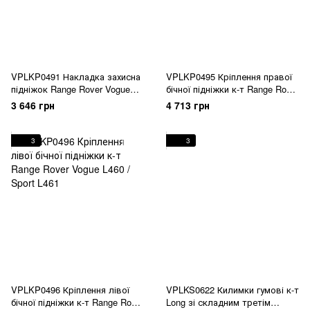
VPLKP0491 Накладка захисна
VPLKP0495 Кріплення правої
підніжок Range Rover Vogue
бічної підніжки к-т Range Rover
L460 / Sport L461
Vogue L460 / Sport L461
3 646 грн
4 713 грн
3
3
VPLKP0496 Кріплення лівої
VPLKS0622 Килимки гумові к-т
бічної підніжки к-т Range Rover
Long зі складним третім