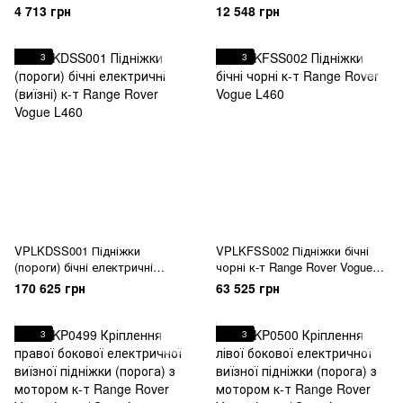
Vogue L460 / Sport L461
рядом сидінь черные Range
4 713 грн
12 548 грн
Rover Vogue L460
3
3
VPLKDSS001 Підніжки
VPLKFSS002 Підніжки бічні
(пороги) бічні електричні
чорні к-т Range Rover Vogue
(виїзні) к-т Range Rover Vogue
L460
170 625 грн
63 525 грн
L460
3
3