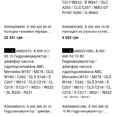
A0004206900, A 000 420 69 00
A0004641900, A 000 464 19 00
Колодки гальмівні передні
Накладка на рульове колесо
керамічні Mercedes S
нижня Mercedes CLA C118 /
22 341 грн
5 052 грн
C217/W222
GLE W167/C167 / GLS X167 / A
W177 / C W205 / E W213/C238 /
S C217/W222 / B W247 / GLC
3
3
X253 / CLS C257 / AMG-GT
R190/ X290 / G W463
A0004660310, A 000 466 03 10
A000466031080, A 000 466 03
Гидроаккумулятор / демпфер
10 80 Гидроаккумулятор /
насоса гідропідсилювача ABC
демпфер насоса