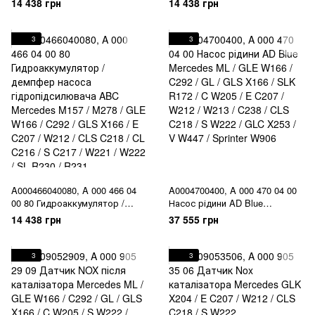
14 438 грн
14 438 грн
Mercedes M157 / M278 / GLE
гідропідсилювача ABC
W166 / C292 / GLS X166 / E
Mercedes M157 / M278 / GLE
C207 / W212 / CLS C218 / CL
W166 / C292 / GLS X166 / E
3
3
C216 / S C217 / W221 / W222 /
C207 / W212 / CLS C218 / CL
SL R230 / R231
C216 / S C217 / W221 / W222 /
SL R230 / R231
A000466040080, A 000 466 04
A0004700400, A 000 470 04 00
00 80 Гидроаккумулятор /
Насос рідини AD Blue
демпфер насоса
Mercedes ML / GLE W166 /
14 438 грн
37 555 грн
гідропідсилювача ABC
C292 / GL / GLS X166 / SLK
Mercedes M157 / M278 / GLE
R172 / C W205 / E C207 / W212
W166 / C292 / GLS X166 / E
/ W213 / C238 / CLS C218 / S
3
3
C207 / W212 / CLS C218 / CL
W222 / GLC X253 / V W447 /
C216 / S C217 / W221 / W222 /
Sprinter W906
SL R230 / R231