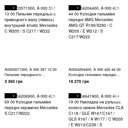
3
3
A0003571300, A 000 357 13 00
A0004204400, A 000 420 44 00
Пильник переднього
Колодки гальмівні передні
приводного валу (піввісь)
AMG Mercedes AMG-GT
3 360 грн
18 270 грн
внутрішній 4matic Mercedes C
R190/X290 / C W205 / E W212 /
W205 / S C217 / W222
S C217/W222
3
3