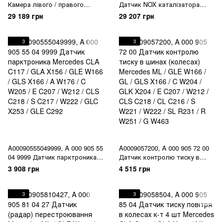
Камера лівого / правого
Датчик NOX каталізатора
дзеркала Mercedes S C217 /
Mercedes C W204 / GLK X204 /
29 189 грн
29 207 грн
W222
E C207 / W212 / CLS C218 / S
W222 / R W251 / V W447 /
Sprinter C906
3
3
A00090555049999, A 000 905 55
A0009057200, A 000 905 72 00
04 9999 Датчик парктроника
Датчик контролю тиску в
Mercedes CLA C117 / GLA X156
шинах (колесах) Mercedes ML /
3 908 грн
4 515 грн
/ GLE W166 / GLS X166 / A
GLE W166 / GL / GLS X166 / C
W176 / C W205 / E C207 / W212
W204 / GLK X204 / E C207 /
/ CLS C218 / S C217 / W222 /
W212 / CLS C218 / CL C216 / S
3
3
GLC X253 / GLE C292
W221 / W222 / SL R231 / R
W251 / G W463