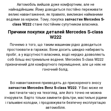
Автомобіль вийшов дуже комфортним, але не
найнадійнішим. Йому доводиться постійно переживати
великі навантаження, як правило, викликані найманими
водіями за кермом. Тому, покупка
запчастин Mercedes S-
class W222
стане постійним супутником власника.
Причини покупки деталей Mercedes S-class
W222
Почнемо з того, що таким машинам рідко доводиться
простоювати в гаражах. Вони досить швидко набирають
пробіг, а у відсутності власника, водії нерідко дозволяють
собі більш екстремальне водіння. Mercedes S-class W222
призначений для комфортного переміщення, але це ніяк не
гоночний болід.
Всі навантаження призводять до прискореного зносу
запчастин Mercedes Benz S-class W222
. У Вас може не
вистачати часу на техогляд, але його точно не можна
ігнорувати. Варто тільки замінити фільтри, мастильні рідини
і гальмівні колодки, і продовжувати безпечну експлуатацію
автомобіля.