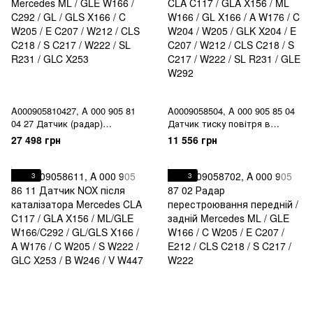
A000905810427, A 000 905 81
A0009058504, A 000 905 85 04
04 27 Датчик (радар)
Датчик тиску повітря в
перестроювання Mercedes ML
колесах к-т 4 шт Mercedes
27 498 грн
11 556 грн
/ GLE W166 / C292 / GL / GLS
CLA C117 / GLA X156 / ML
X166 / C W205 / E C207 / W212
W166 / GL X166 / A W176 / C
/ CLS C218 / S C217 / W222 /
W204 / W205 / GLK X204 / E
3
3
SL R231 / GLC X253
C207 / W212 / CLS C218 / S
C217 / W222 / SL R231 / GLE
W292