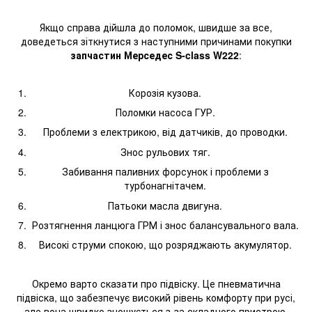
Якщо справа дійшла до поломок, швидше за все,
доведеться зіткнутися з наступними причинами покупки
запчастин Мерседес S-class W222
:
Корозія кузова.
Поломки насоса ГУР.
Проблеми з електрикою, від датчиків, до проводки.
Знос рульових тяг.
Забивання паливних форсунок і проблеми з
турбонагнітачем.
Патьоки масла двигуна.
Розтягнення ланцюга ГРМ і знос балансувального вала.
Високі струми спокою, що розряджають акумулятор.
Окремо варто сказати про підвіску. Це пневматична
підвіска, що забезпечує високий рівень комфорту при русі,
але вона швидко зношується з-за складного пристрою.