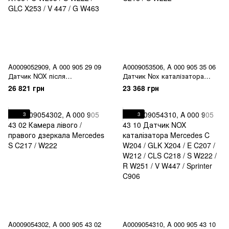
A0009052909, A 000 905 29 09
A0009053506, A 000 905 35 06
Датчик NOX після
Датчик Nox каталізатора
каталізатора Mercedes ML /
Mercedes GLK X204 / E C207 /
26 821 грн
23 368 грн
GLE W166 / C292 / GL / GLS
W212 / CLS C218 / S W222
X166 / C W205 / S W222 / GLC
X253 / V 447 / G W463
3
3
A0009054302, A 000 905 43 02
A0009054310, A 000 905 43 10