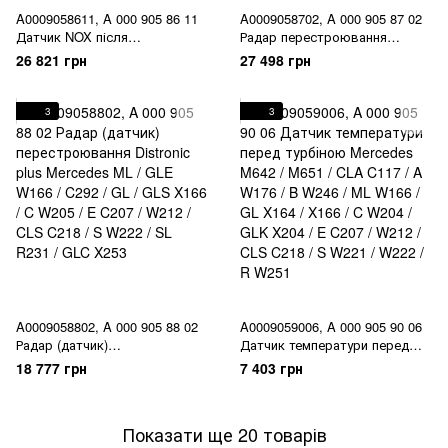
A0009058611, A 000 905 86 11
A0009058702, A 000 905 87 02
Датчик NOX після
Радар перестроювання
каталізатора Mercedes CLA
передній / задній Mercedes ML
26 821 грн
27 498 грн
C117 / GLA X156 / ML/GLE
/ GLE W166 / C W205 / E C207 /
W166/C292 / GL/GLS X166 / A
E212 / CLS C218 / S C217 /
W176 / C W205 / S W222 / GLC
W222
3
3
X253 / B W246 / V W447
A0009058802, A 000 905 88 02
A0009059006, A 000 905 90 06
Радар (датчик)
Датчик температури перед
перестроювання Distronic plus
турбіною Mercedes M642 /
18 777 грн
7 403 грн
Mercedes ML / GLE W166 /
M651 / CLA C117 / A W176 / B
C292 / GL / GLS X166 / C W205
W246 / ML W166 / GL X164 /
/ E C207 / W212 / CLS C218 / S
X166 / C W204 / GLK X204 / E
Показати ще 20 товарів
W222 / SL R231 / GLC X253
C207 / W212 / CLS C218 / S