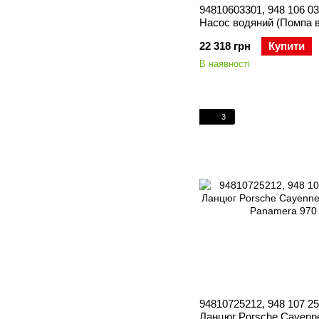
94810603301, 948 106 03
Насос водяний (Помпа 
Porsche Macan 95B / Ca
22 318 грн
Купити
957/958 / Panamera 970
В наявності
3
94810725212, 948 107 25
Ланцюг Porsche Cayenne