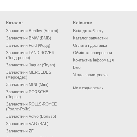
лися машини цього покоління, а в 2016 році випуск припини
атистичних даних з автосервісів і ми можемо з упевненістю
Каталог
Клієнтам
Можливі поломки в автомобілях Po
Запчастини Bentley (Бентлі)
Вхід до кабінету
блема з двигунами не змінилася і також поршні задираються
Запчастини BMW (БМВ)
Каталог запчастин
ко купувати нові
запчастини на Порш Кайен 958
. Зволік
Запчастини Ford (Форд)
Оплата і доставка
Запчастини LAND ROVER
Обмін та повернення
(Ленд ровер)
Контактна інформація
роша новина в тому, що більшість проблем попередників дійс
Запчастини Jaguar (Ягуар)
Блог
Запчастини MERCEDES
Угода користувача
(Мерседес)
Дуже слабкий ланцюг роздавально
Запчастини MINI (Міні)
Ми в соцмережах
Запчастини PORSCHE
Швидкий знос фрикційної м
(Порше)
Запчастини ROLLS-ROYCE
Короткий термін служби сажовог
(Роллс-Ройс)
Швидкий знос паливних фор
Запчастини Volvo (Вольво)
Запчастини VAG (ВАГ)
Слабка турбіна.
Запчастини ZF
Течі антифризу і сальникі