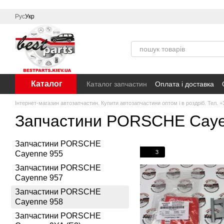
Перейти до основного контенту
Рус
Укр
Каталог
Каталог запчастин
Оплата і доставка
Інтернет-магазин автозапчастин. Купити автозапчастини оптом і в роздріб. Тел. +
Запчастини PORSCHE Caye
Запчастини PORSCHE
3
Cayenne 955
Запчастини PORSCHE
Cayenne 957
Запчастини PORSCHE
Cayenne 958
Запчастини PORSCHE