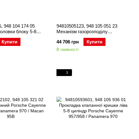
, 948 104 174 05
94810505123, 948 105 051 23
оловки блоку 5-8
Механізм газорозподілу
sche Cayenne 958 /
распредвала (Ванос) /
Купити
44 706 грн
Купити
70
Фазовращатель Porsche Cayenne
958 / Panamera 970
В наявності
3