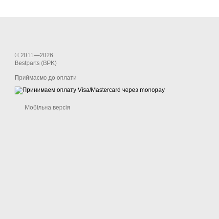
Шість років випуска
безліч ст
© 2011—2026
На жаль, основна про
Bestparts (BPK)
максимально швид
Приймаємо до оплати
Хо
Мобільна версія