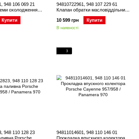
, 948 106 069 21
94810722961, 948 107 229 61
теми охолодження
Клапан обратки масловіддільника
enne 958 / Panamera
Porsche Cayenne 958
Купити
10 599 грн
Купити
В наявності
3
, 948 110 128 23
94811014601, 948 110 146 01
аливна Porsche
Прокладка впускного колектора