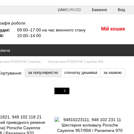
UAH
EUR
USD
Бажання
Вхід
рафік роботи:
Мій кошик
удні:
09:00–17:00 на час воєнного стану
б:
10:00–14:00
увача
астини PORSCHE Cayenne
Запчастини PORSCHE Cayenne 958
за популярністю
спочатку дешевші
за назвою
Сортування:
3