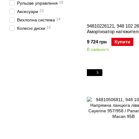
18
Рульове управління
23
Аксесуари
14
Вихлопна система
94810226121, 948 102 26
15
Колесні диски
Амортизатор натяжител
приводного ременя (ген
9 724 грн
Купити
Porsche Cayenne 957/958
Panamera 970
В наявності
3