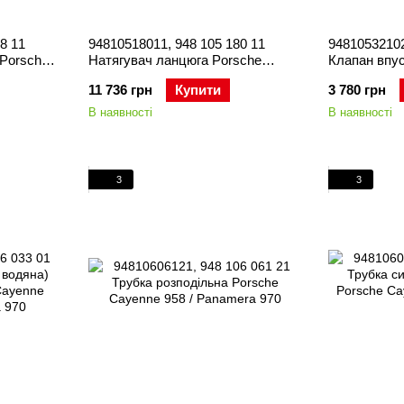
8 11
94810518011, 948 105 180 11
94810532102
 Porsche
Натягувач ланцюга Porsche
Клапан впу
era 970 /
Cayenne 957/958 / Panamera 970
Cayenne 957
11 736 грн
Купити
3 780 грн
Macan 95B
В наявності
В наявності
3
3