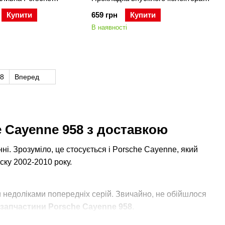
 / Panamera 970
Porsche Cayenne 957/958 /
Купити
659 грн
Купити
Panamera 970
В наявності
8
Вперед
e Cayenne 958 з доставкою
і. Зрозуміло, це стосується і Porsche Cayenne, який
ску 2002-2010 року.
 недоліками попередніх серій. Звичайно, не обійшлося
запчастини Porsche Cayenne 958
.