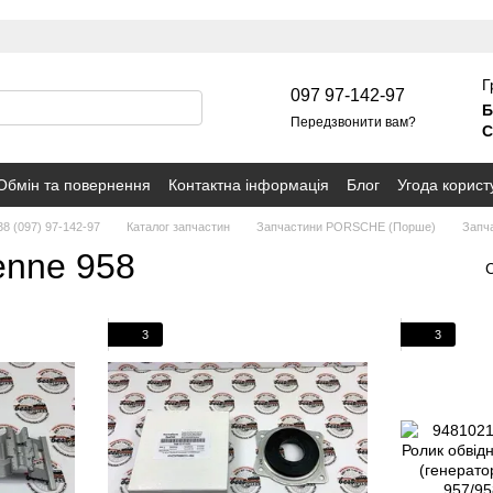
Г
097 97-142-97
Б
Передзвонити вам?
С
Обмін та повернення
Контактна інформація
Блог
Угода корист
38 (097) 97-142-97
Каталог запчастин
Запчастини PORSCHE (Порше)
Запч
nne 958
3
3