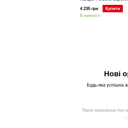
/ Panamera 970
4 235 грн
Купити
В наявності
Нові о
Будь-яка успішна а
Третє покоління (по-
бе