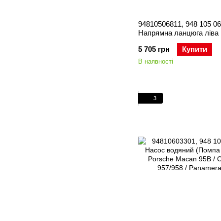
94810506811, 948 105 06
Напрямна ланцюга ліва
Cayenne 957/958 / Panam
5 705 грн
Купити
Macan 95B
В наявності
3