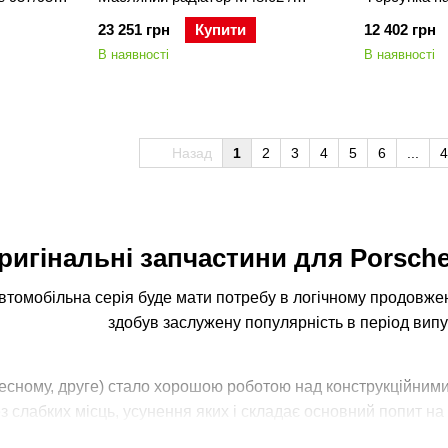
M48.52 Porsche Cayenne 958 /
Cayenne 958
23 251 грн
Купити
12 402 грн
Panamera 970
В наявності
В наявності
Назад
1
2
3
4
5
6
...
4
ригінальні запчастини для Porsch
втомобільна серія буде мати потребу в логічному продовженн
здобув заслужену популярність в період випу
чесному, друге) стало хорошою роботою над конструкційними
з слабких місць, усунення яких і складає основний попит на