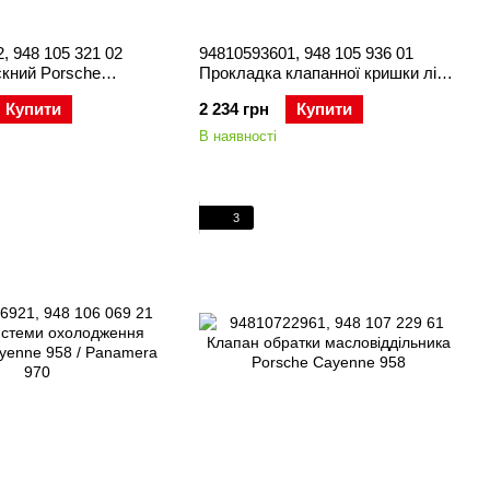
, 948 105 321 02
94810593601, 948 105 936 01
скний Porsche
Прокладка клапанної кришки ліва
/958 / Panamera 970 /
5-8 циліндр Porsche Cayenne
Купити
2 234 грн
Купити
957/958 / Panamera 970
В наявності
3