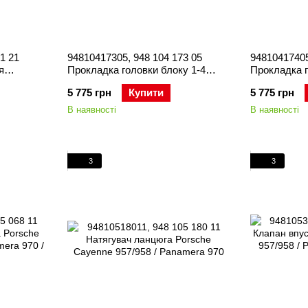
1 21
94810417305, 948 104 173 05
94810417405
я
Прокладка головки блоку 1-4
Прокладка г
ератора)
циліндр Porsche Cayenne 958 /
циліндр Por
5 775 грн
Купити
5 775 грн
 /
Panamera 970
Panamera 9
В наявності
В наявності
3
3