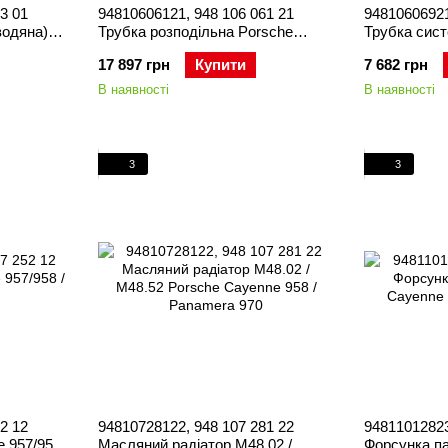
3 01
94810606121, 948 106 061 21
94810606921
водяна)
Трубка розподільна Porsche
Трубка сис
yenne
Cayenne 958 / Panamera 970
Porsche Cay
17 897 грн
Купити
7 682 грн
970
В наявності
В наявності
3
3
2 12
94810728122, 948 107 281 22
94811012823
 957/958
Масляний радіатор M48.02 /
Форсунка п