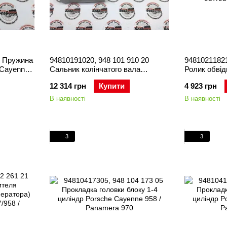
9 Пружина
94810191020, 948 101 910 20
94810211821
 Cayenne
Сальник колінчатого вала
Ролик обвід
(колінвалу) передній Porsche
ременя (ген
12 314 грн
Купити
4 923 грн
Cayenne 955/957/958 / Macan 95B
Cayenne 957
/ Panamera 970
В наявності
В наявності
3
3