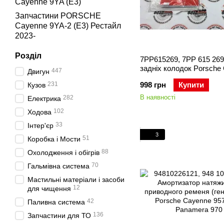
Cayenne 9YA (E3)
Запчастини PORSCHE
Cayenne 9YA-2 (E3) Рестайл
2023-
Розділ
7PP615269, 7PP 615 26
задніх колодок Porsche
447
Двигун
958
231
998 грн
Купити
Кузов
В наявності
282
Електрика
102
Ходова
33
Інтер'єр
3
51
Коробка і Мости
88
Охолодження і обігрів
70
Гальмівна система
Мастильні матеріали і засоби
12
для чищення
42
Паливна система
136
Запчастини для ТО