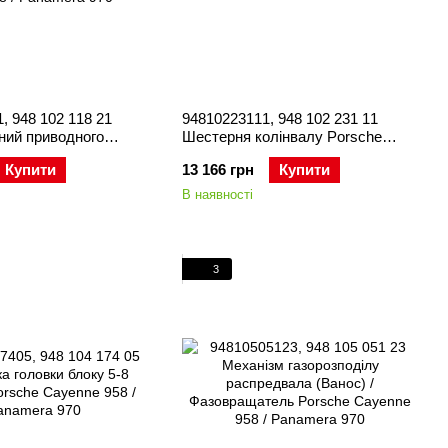
, 948 102 118 21
94810223111, 948 102 231 11
ний приводного
Шестерня колінвалу Porsche
ератора) Porsche
Cayenne 957/958 / Panamera 970
Купити
13 166 грн
Купити
/958 / Panamera 970
В наявності
3