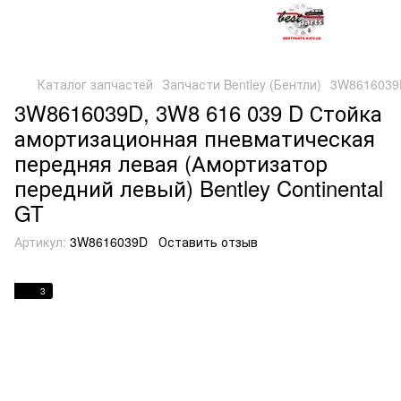
Каталог запчастей
Запчасти Bentley (Бентли)
3W8616039D
3W8616039D, 3W8 616 039 D Стойка
амортизационная пневматическая
передняя левая (Амортизатор
передний левый) Bentley Continental
GT
Артикул:
3W8616039D
Оставить отзыв
3