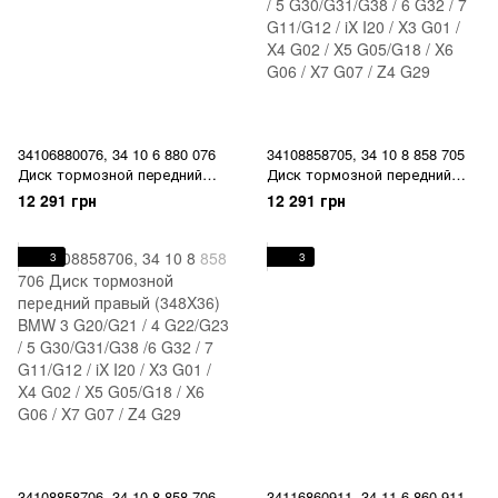
34106880076, 34 10 6 880 076
34108858705, 34 10 8 858 705
Диск тормозной передний
Диск тормозной передний
правый (348X36) BMW 3
левый (348X36) BMW 3
12 291 грн
12 291 грн
G20/G21 / 4 G22/G23 / 5
G20/G21 / 4 G22/G23 / 5
G30/G31/G38 /6 G32 / 7
G30/G31/G38 / 6 G32 / 7
G11/G12 / iX I20 / X3 G01 / X4
G11/G12 / iX I20 / X3 G01 / X4
3
3
G02 / X5 G05/G18 / X6 G06 / X7
G02 / X5 G05/G18 / X6 G06 / X7
G07 / Z4 G29
G07 / Z4 G29
34108858706, 34 10 8 858 706
34116860911, 34 11 6 860 911