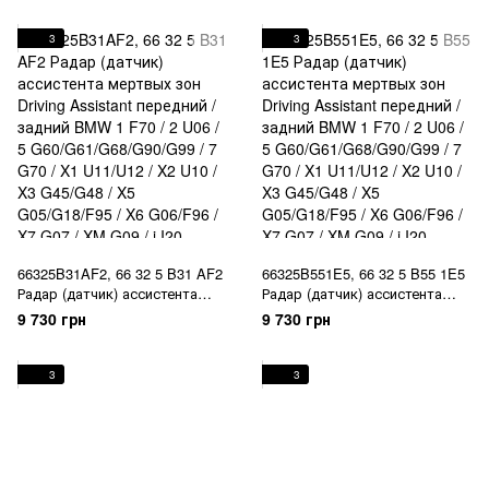
7 G11/G12 / 8 G14/G15/G16 / i4
7 G11/G12 / 8 G14/G15/G16 / i4
G26 / iX I20 / X3 G01 / X4 G02 /
G26 / iX I20 / X3 G01 / X4 G02 /
3
3
X5 G05/G18 / X6 G06 / X7 G07 /
X5 G05/G18 / X6 G06 / X7 G07 /
Z4 G29
Z4 G29
66325B31AF2, 66 32 5 B31 AF2
66325B551E5, 66 32 5 B55 1E5
Радар (датчик) ассистента
Радар (датчик) ассистента
мертвых зон Driving Assistant
мертвых зон Driving Assistant
9 730 грн
9 730 грн
передний / задний BMW 1 F70
передний / задний BMW 1 F70
/ 2 U06 / 5
/ 2 U06 / 5
G60/G61/G68/G90/G99 / 7 G70 /
G60/G61/G68/G90/G99 / 7 G70 /
3
3
X1 U11/U12 / X2 U10 / X3
X1 U11/U12 / X2 U10 / X3
G45/G48 / X5 G05/G18/F95 / X6
G45/G48 / X5 G05/G18/F95 / X6
G06/F96 / X7 G07 / XM G09 / i
G06/F96 / X7 G07 / XM G09 / i
I20
I20