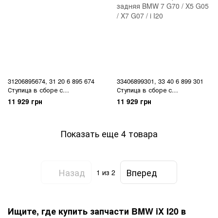
31206895674, 31 20 6 895 674
33406899301, 33 40 6 899 301
Ступица в сборе с
Ступица в сборе с
подшипником передняя /
подшипником передняя /
11 929 грн
11 929 грн
задняя BMW 7 G70 / X5 G05 /
задняя BMW 7 G70 / X5 G05 /
X7 G07 / i I20
X7 G07 / i I20
Показать еще 4 товара
Назад
Вперед
1
из 2
Ищите, где купить запчасти BMW iX I20 в