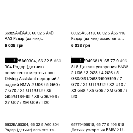
66325A4DAA3, 66 32 5 A4D
66325A55118, 66 32 5 A55 118
AA3 Радар (датчик)
Радар (датчик) ассистента
ассистента мертвых зон
мертвых зон Driving Assistant
6 038 грн
6 038 грн
Driving Assistant передний /
передний / задний BMW 2 U06
задний BMW 2 U06 / 5 G60 / 7
/ 5 G60 / 7 G70 / X1 U11/U12 /
G70 / X1 U11/U12 / X5
X5 G05/G18/F95 / X6 G06/F96 /
3
3
G05/G18/F95 / X6 G06/F96 / X7
X7 G07 / XM G09 / i I20
G07 / XM G09 / i I20
66325A60304, 66 32 5 A60 304
65779496818, 65 77 9 496 818
Радар (датчик) ассистента
Датчик ускорения BMW 2 U06