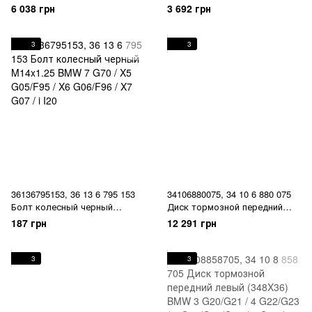
мертвых зон Driving Assistant
/ 3 G28 / 4 G26 / 5
6 038 грн
3 692 грн
передний / задний BMW 2 U06
G60/G61/G68/G90/G99 / 7 G70 /
/ 5 G60 / 7 G70 / X1 U11/U12 /
X1 U11/U12 / X2 U10 / X3 G48 /
X5 G05/G18/F95 / X6 G06/F96 /
X5 G05 / XM G09 / i I20
3
3
X7 G07 / XM G09 / i I20
36136795153, 36 13 6 795 153
34106880075, 34 10 6 880 075
Болт колесный черный
Диск тормозной передний
M14x1.25 BMW 7 G70 / X5
левый (348X36) BMW 3
187 грн
12 291 грн
G05/F95 / X6 G06/F96 / X7 G07
G20/G21 / 4 G22/G23 / 5
/ i I20
G30/G31/G38 /6 G32 / 7
G11/G12 / iX I20 / X3 G01 / X4
3
3
G02 / X5 G05/G18 / X6 G06 / X7
G07 / Z4 G29