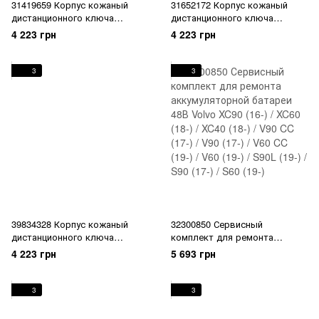
31419659 Корпус кожаный
31652172 Корпус кожаный
дистанционного ключа
дистанционного ключа
открытие автомобиля
открытие автомобиля
4 223 грн
4 223 грн
Charcoal Volvo XC90 (16-) /
Charcoal Volvo XC90 (16-) /
XC60 (18-) / XC40 (18-) / V90 CC
XC60 (18-) / XC40 (18-) / V90 CC
(17-) / V90 (17-) / V60 CC (19-) /
(17-) / V90 (17-) / V60 CC (19-) /
3
3
V60 (19-) / S90L (19-) / S90 (17-)
V60 (19-) / S90L (19-) / S90 (17-)
/ S60 (19-)
/ S60 (19-)
39834328 Корпус кожаный
32300850 Сервисный
дистанционного ключа
комплект для ремонта
открытие автомобиля
аккумуляторной батареи 48В
4 223 грн
5 693 грн
Charcoal Volvo XC90 (16-) /
Volvo XC90 (16-) / XC60 (18-) /
XC60 (18-) / XC40 (18-) / V90 CC
XC40 (18-) / V90 CC (17-) / V90
(17-) / V90 (17-) / V60 CC (19-) /
(17-) / V60 CC (19-) / V60 (19-) /
3
3
V60 (19-) / S90L (19-) / S90 (17-)
S90L (19-) / S90 (17-) / S60 (19-)
/ S60 (19-)