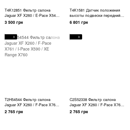
T4K12851 Фильтр салона
T4K1581 Датчик положения
Jaguar XF X260 / E-Pace X540 /
высоты подвески передний
I-Pace X590 / XE Range X760
левый Jaguar I-Pace X590
3 500 грн
6 801 грн
3
3
T2H54544 Фильтр салона
C2S52338 Фильтр салона
Jaguar XF X260 / F-Pace X761 /
Jaguar XF X260 / F-Pace X761 /
I-Pace X590 / XE Range X760
I-Pace X590 / XE Range X760
2 765 грн
2 765 грн