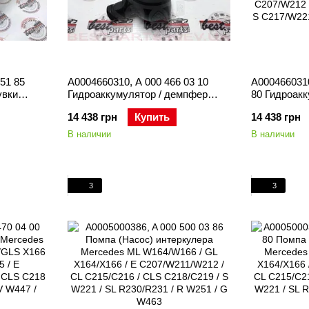
51 85
A0004660310, A 000 466 03 10
A0004660310
увки
Гидроаккумулятор / демпфер
80 Гидроак
M272 /
насоса гидроусилителя ABC
насоса гид
14 438 грн
Купить
14 438 грн
64 / C
Mercedes M157 / M278 / GLE
Mercedes M1
L C216 /
W166/C292 / GLS X166 / E
W166/C292 /
В наличии
В наличии
 / R W251
C207/W212 / CLS C218 / CL C216 /
C207/W212 /
S C217/W221/W222 / SL
S C217/W22
R230/R231
R230/R231
3
3