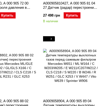
, A 000 905 72 00
A000905810427, A 000 905 81 04
роля давления в
27 Датчик (радар) перестроения
есах) Mercedes
Mercedes ML/GLE W166/C292 /
Купить
27 498 грн
Купить
6 / GL/GLS X166 / C
GL/GLS X166 / C W205 / E
X204 / E C207/W212 /
C207/W212 / CLS C218 / S
В наличии
CL C216 / S
C217/W222 / SL R231 / GLC X253
 SL R231 / R W251 /
3
, A 000 905 88 02
A0009058904, A 000 905 89 04
ик) перестроения
Датчик температуры выхлопных