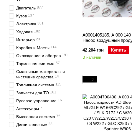
877
Двигатель
137
Кузов
381
Электрика
182
Ходовая
A0001405185, A 000 140 
23
Интерьер
Насос воздушный прод
катализатора Mercedes 
114
Коробка и Мосты
42 204 грн
Купить
M273 / ML W164 / GL X1
191
Охлаждение и обогрев
W204 / E W211/W212 / C
В наличии
CLS C219/C218 / S W221
57
Тормозная система
/ G W463
Смазочные материалы и
14
чистящие средства
3
115
Топливная система
161
Запчасти для ТО
16
Рулевое управление
7
Аксессуары
75
Выхлопная система
23
Диски колесные