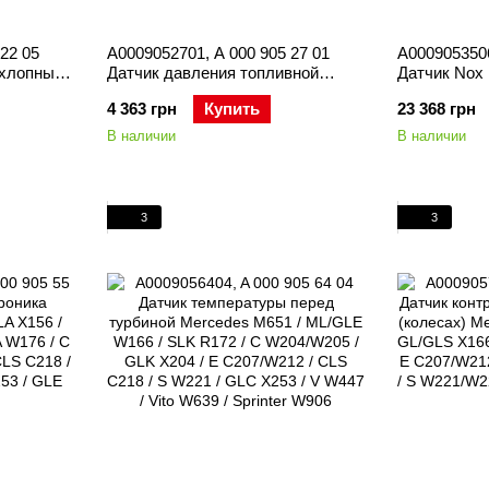
22 05
A0009052701, A 000 905 27 01
A0009053506
ыхлопных
Датчик давления топливной
Датчик Nox
ром
рампы Mercedes M651 / GLE
Mercedes GL
4 363 грн
Купить
23 368 грн
X204 / E
W166 / C W204/W205 / GLK X204 /
C207/W212 /
E C207/W212 / CLS C218 / S
В наличии
В наличии
W221.W222 / GLC X253 / V W447
3
3