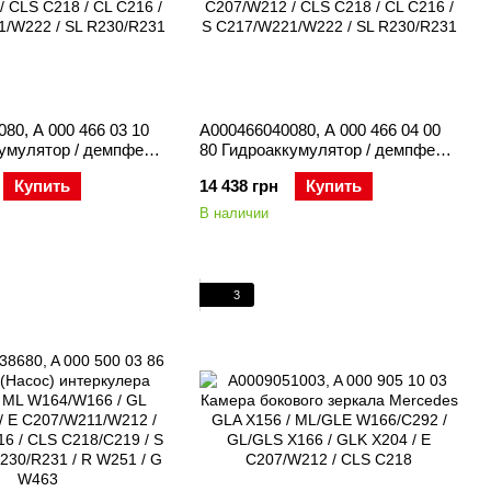
80, A 000 466 03 10
A000466040080, A 000 466 04 00
кумулятор / демпфер
80 Гидроаккумулятор / демпфер
роусилителя ABC
насоса гидроусилителя ABC
Купить
14 438 грн
Купить
57 / M278 / GLE
Mercedes M157 / M278 / GLE
 GLS X166 / E
W166/C292 / GLS X166 / E
В наличии
 CLS C218 / CL C216 /
C207/W212 / CLS C218 / CL C216 /
1/W222 / SL
S C217/W221/W222 / SL
R230/R231
3