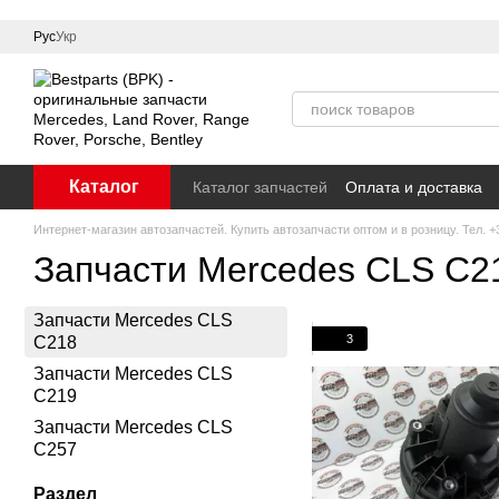
Перейти к основному контенту
Рус
Укр
Каталог
Каталог запчастей
Оплата и доставка
Интернет-магазин автозапчастей. Купить автозапчасти оптом и в розницу. Тел. +3
Запчасти Mercedes CLS C2
Запчасти Mercedes CLS
3
C218
Запчасти Mercedes CLS
C219
Запчасти Mercedes CLS
C257
Раздел