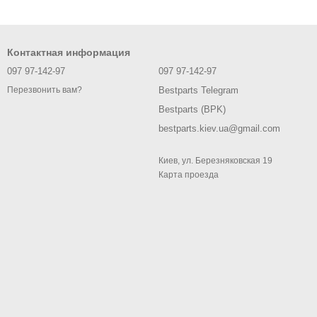
 автомобильной отрасли. Современные машины отличаются
ют покупки новых
запчастей на Mercedes CLS-class C218
.
es CLS-class C218?
Контактная информация
097 97-142-97
097 97-142-97
бенно быстро вырабатывают ресурс
запчастей Мерседес CLS-
транспортировке Вас до места назначения, но не в бережном
Bestparts Telegram
Перезвонить вам?
Bestparts (BPK)
bestparts.kiev.ua@gmail.com
ыдерживая низкого качества дорог. В основном, придется
Киев, ул. Березняковская 19
Карта проезда
амочных дверей.
к.