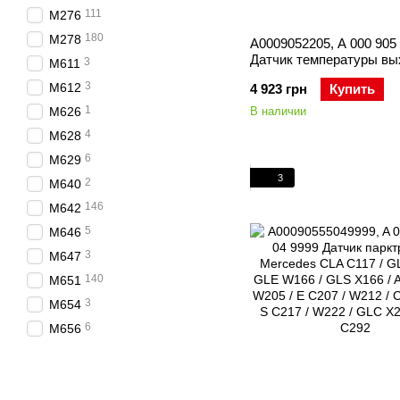
111
M276
180
M278
A0009052205, A 000 905 
Датчик температуры в
3
M611
газов перед катализато
3
M612
4 923 грн
Купить
Mercedes C W204 / GLK 
C207/W212 / CLS C218
1
M626
В наличии
4
M628
6
M629
3
2
M640
146
M642
5
M646
3
M647
140
M651
3
M654
6
M656