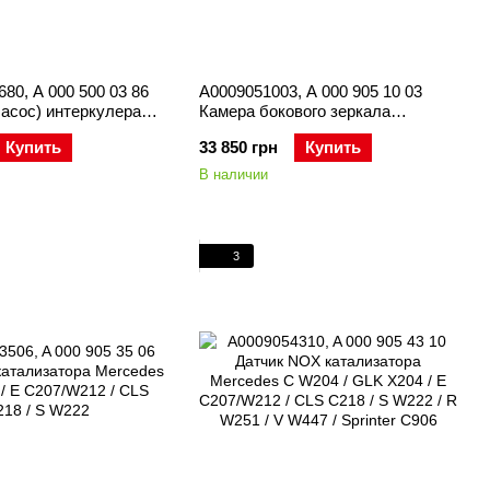
80, A 000 500 03 86
A0009051003, A 000 905 10 03
асос) интеркулера
Камера бокового зеркала
L W164/W166 / GL
Mercedes GLA X156 / ML/GLE
Купить
33 850 грн
Купить
 E C207/W211/W212 /
W166/C292 / GL/GLS X166 / GLK
6 / CLS C218/C219 /
X204 / E C207/W212 / CLS C218
В наличии
 R230/R231 / R W251 /
3