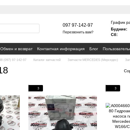
График р
097 97-142-97
Будние:
Перезвонить вам?
Сб:
Обмен и возврат
Контактная информация
Блог
Пользователь
8 (097) 97-142-97
Каталог запчастей
Запчасти MERCEDES (Мерседес)
За
18
Со
3
3