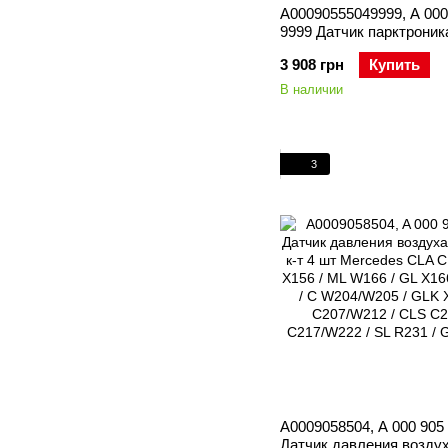
A00090555049999, A 000
9999 Датчик парктроник
Mercedes CLA C117 / GL
3 908 грн
Купить
GLE W166 / GLS X166 / 
C W205 / E C207 / W212
В наличии
C218 / S C217 / W222 / 
GLE C292
3
A0009058504, A 000 905 
Датчик давления воздух