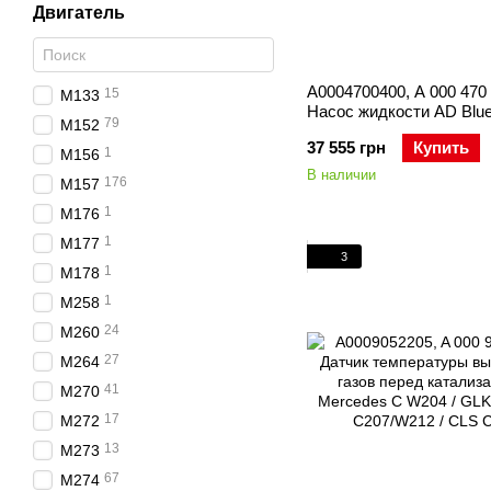
Двигатель
A0004700400, A 000 470 
15
M133
Насос жидкости AD Blu
79
M152
Mercedes ML/GLE W166/
37 555 грн
Купить
GL/GLS X166 / SLK R172
1
M156
/ E C207/W212/W213/C23
В наличии
176
M157
C218 / S W222 / GLC X25
W447 / Sprinter W906
1
M176
1
M177
3
1
M178
1
M258
24
M260
27
M264
41
M270
17
M272
13
M273
67
M274