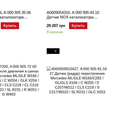
, A 000 905 35 06
A0009054310, A 000 905 43 10
 катализатора
Датчик NOX катализатора
K X204 / E
Mercedes C W204 / GLK X204 / E
Купить
29 207 грн
Купить
 CLS C218 / S W222
C207/W212 / CLS C218 / S W222 /
R W251 / V W447 / Sprinter C906
В наличии
3