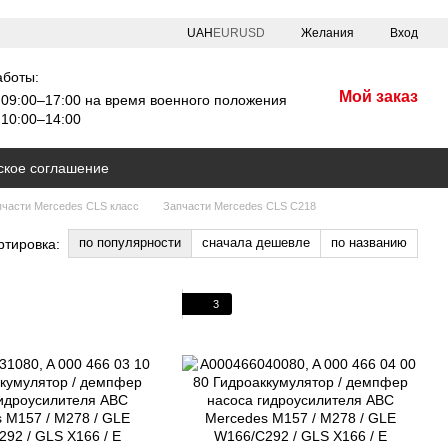
UAH
EUR
USD
Желания
Вход
аботы:
Мой заказ
09:00–17:00 на время военного положения
10:00–14:00
ское соглашение
пчасти Mercedes CLS класс
Запчасти Mercedes CLS C218
по популярности
сначала дешевле
по названию
ртировка:
3