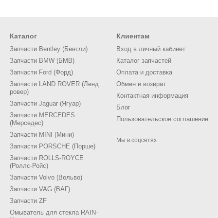
о 2018 года, и кстати, подобный форм-фактор стал уникальным в
м, но системы становятся все менее качественным и чаще требу
Что чаще другого ломается в Merced
Каталог
Клиентам
Запчасти Bentley (Бентли)
Вход в личный кабинет
кая стоимость автомобиля не гарантирует его долговечности. Осо
Запчасти BMW (БМВ)
Каталог запчастей
руль садится наемный водитель. Его задача заключается в быстрой 
обращении с авто.
Запчасти Ford (Форд)
Оплата и доставка
Запчасти LAND ROVER (Ленд
Обмен и возврат
ровер)
Контактная информация
 нашим дорогам, такие машины ломаются сравнительно быстро, не в
Запчасти Jaguar (Ягуар)
Блог
столкнуться:
Запчасти MERCEDES
Пользовательское соглашение
(Мерседес)
Запчасти MINI (Мини)
Мы в соцсетях
Растяжение цепей ГРМ.
Запчасти PORSCHE (Порше)
Отказ катушки зажигания.
Запчасти ROLLS-ROYCE
(Роллс-Ройс)
Слабая ходовая.
Запчасти Volvo (Вольво)
Поломки подвески.
Запчасти VAG (ВАГ)
Запчасти ZF
Разрушение механизма открывания безр
Омыватель для стекла RAIN-
Течи сальников и прокладо