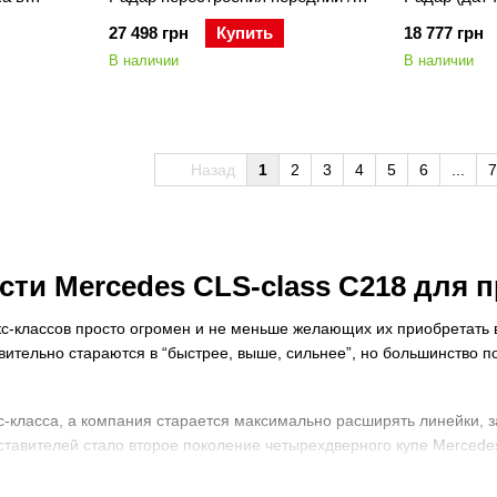
des CLA
задний Mercedes ML/GLE W166 /
Distronic p
27 498 грн
Купить
18 777 грн
166 / GL
C W205 / E C207/E212 / CLS C218
W166/C292 /
/W205 /
/ S C217/W222
W205 / E C2
В наличии
В наличии
 / CLS
S W222 / SL
 R231 /
Назад
1
2
3
4
5
6
...
7
сти Mercedes CLS-class C218 для 
с-классов просто огромен и не меньше желающих их приобретать в
твительно стараются в “быстрее, выше, сильнее”, но большинство 
с-класса, а компания старается максимально расширять линейки, 
ставителей стало второе поколение четырехдверного купе Mercedes