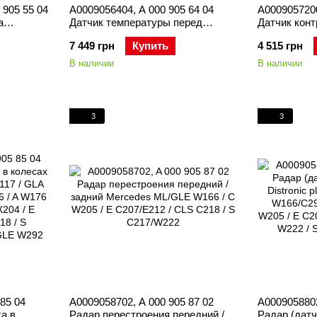
 905 55 04
A0009056404, A 000 905 64 04
A0009057200
а
Датчик температуры перед
Датчик конт
A X156 /
турбиной Mercedes M651 /
шинах (кол
7 449 грн
Купить
4 515 грн
A W176 /
ML/GLE W166 / SLK R172 / C
ML/GLE W16
 / CLS
W204/W205 / GLK X204 / E
W204 / GLK 
В наличии
В наличии
GLC X253 /
C207/W212 / CLS C218 / S W221 /
CLS C218 / 
GLC X253 / V W447 / Vito W639 /
W221/W222 /
Sprinter W906
G W463
3
3
85 04
A0009058702, A 000 905 87 02
A0009058802
а в
Радар перестроения передний /
Радар (датч