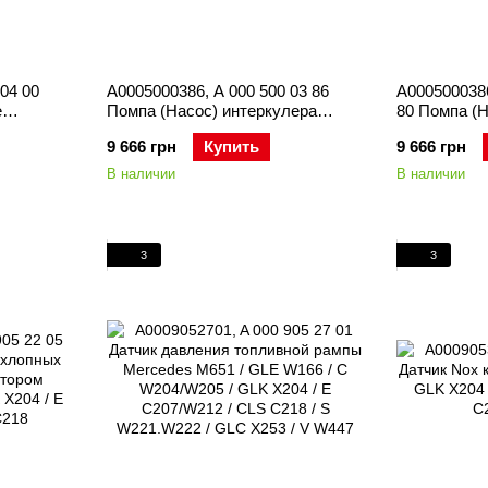
04 00
A0005000386, A 000 500 03 86
A0005000386
e
Помпа (Насос) интеркулера
80 Помпа (Н
C292 /
Mercedes ML W164/W166 / GL
Mercedes M
9 666 грн
Купить
9 666 грн
 / C W205
X164/X166 / E C207/W211/W212 /
X164/X166 /
8 / CLS
CL C215/C216 / CLS C218/C219 /
CL C215/C21
В наличии
В наличии
3 / V
S W221 / SL R230/R231 / R W251 /
S W221 / SL
G W463
G W463
3
3