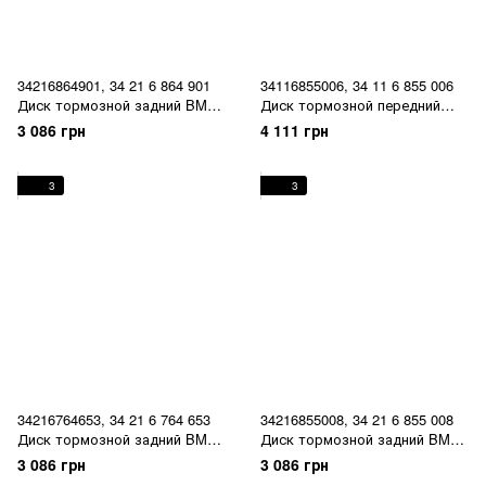
34216864901, 34 21 6 864 901
34116855006, 34 11 6 855 006
Диск тормозной задний BMW
Диск тормозной передний
1 E81/E87 / 3 E90/E91/E92/E93
BMW 3 E90/E91/E92/E93/F30 /
3 086 грн
4 111 грн
/ X1 E84
X1 E84
3
3
34216764653, 34 21 6 764 653
34216855008, 34 21 6 855 008
Диск тормозной задний BMW
Диск тормозной задний BMW
1 E81/E87 / 3 E90/E91/E92/E93
1 E81/E87 / 3 E90/E91/E92/E93
3 086 грн
3 086 грн
/ X1 E84
/ X1 E84