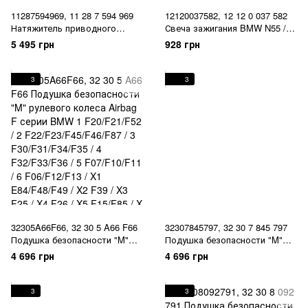
11287594969, 11 28 7 594 969
12120037582, 12 12 0 037 582
Натяжитель приводного
Свеча зажигания BMW N55 / 1
ремня BMW N20 / 1 F20/F21 / 2
E82/E88/F20/F21 / 2 F22/F23 / 3
5 495 грн
928 грн
F22/F23 / 3 F30/F31/F34 F35 / 4
E90/E91/E92/E93/F30/F31/F34/
F32/F33/F36 / 5
F35 / 4 F32/F33/F36 / 5
F07/F10/F11/F18 / X1 E84 / X3
F07/F10/F11/F18 / 6
3
3
F25 / X4 F26 / X5 F15 / X6 F16 /
F06/F12/F13 / 7 F01/F02 / X1
Z E89
E84 / X3 F25 / X4 F26 / X5
E70/F15 / X6 E71/F16
32305A66F66, 32 30 5 A66 F66
32307845797, 32 30 7 845 797
Подушка безопасности "M"
Подушка безопасности "M"
рулевого колеса Airbag F
рулевого колеса Airbag F
4 696 грн
4 696 грн
серии BMW 1 F20/F21/F52 / 2
серии BMW 1 F20/F21/F52 / 2
F22/F23/F45/F46/F87 / 3
F22/F23/F45/F46/F87 / 3
F30/F31/F34/F35 / 4
F30/F31/F34/F35 / 4
3
3
F32/F33/F36 / 5 F07/F10/F11 / 6
F32/F33/F36 / 5 F07/F10/F11 / 6