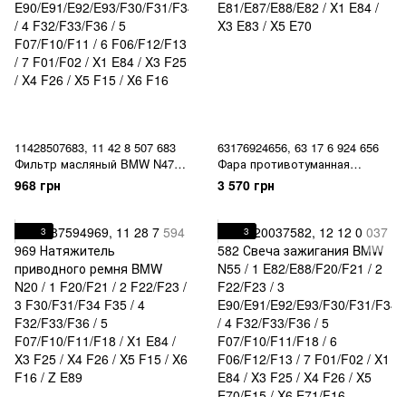
11428507683, 11 42 8 507 683
63176924656, 63 17 6 924 656
Фильтр масляный BMW N47 /
Фара противотуманная
N57 / 1 F20/F21/F22 / 3
передняя правая BMW 1
968 грн
3 570 грн
E90/E91/E92/E93/F30/F31/F34 /
E81/E87/E88/E82 / X1 E84 / X3
4 F32/F33/F36 / 5 F07/F10/F11 /
E83 / X5 E70
6 F06/F12/F13 / 7 F01/F02 / X1
3
3
E84 / X3 F25 / X4 F26 / X5 F15
/ X6 F16