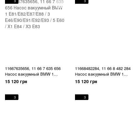
G22/G23/G26 / 5 F11/G30/G31 /
E90/E91/E92/E93/F30/F31/F34/
3
3
6 G32 / 7 E38/E65/G11/G12 / X1
F35 / 4 F32/F33 / 5
E84/F48/U11 / X2 F39/U10 / X3
E60/E61/F07/F10/F11/F18 / 6
E83/G01 / X4 F26/G02 / X5
E63/E64/F06/F12/F13 / 7
F15/G05
E65/E66/F01/F02 / X1 E84 / X3
E83/F25 /
11667635656, 11 66 7 635 656
11668482284, 11 66 8 482 284
Насос вакуумный BMW 1
Насос вакуумный BMW 1
E81/E82/E87/E88 / 3
E81/E87/E88/E82 / 3
15 120 грн
15 120 грн
E46/E90/E91/E92/E93 / 5 E60 /
E46/E90/E91/E92/E93 / 5 E60 /
X1 E84 / X3 E83
X1 E84 / X3 E83 / Z4 E85
3
3