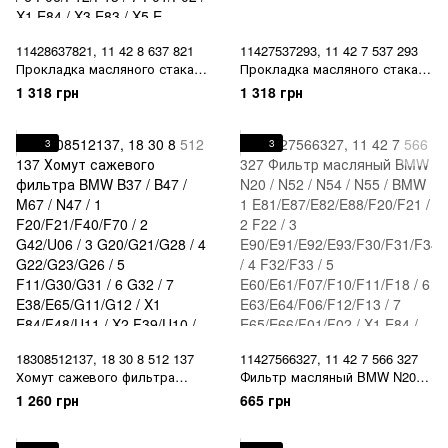
11428637821, 11 42 8 637 821
11427537293, 11 42 7 537 293
Прокладка масляного стакана
Прокладка масляного стакана
к блоку двигателя BMW N20 /
к блоку двигателя BMW N20 /
1 318 грн
1 318 грн
N26 / N52 / N53 / N54 / N55 /
N26 / N52 / N53 / N54 / N55 /
S55 / 1 F20/F21 / 2 F22/F23/F87
S55 / 1 F20/F21 / 2 F22/F23/F87
/ 3 F30/F31/F34/F35/F80 / 4
/ 3 F30/F31/F34/F35/F80 / 4
3
3
F82/F83 / 5 F07/F10/F11/F18 / 6
F82/F83 / 5 F07/F10/F11/F18 / 6
F06/F12/F13 / 7 F01/F02 / X1
F06/F12/F13 / 7 F01/F02 / X1
E84 / X3 E83 / X5 E
E84 / X3 E83 / X5 E
18308512137, 18 30 8 512 137
11427566327, 11 42 7 566 327
Хомут сажевого фильтра
Фильтр масляный BMW N20 /
BMW B37 / B47 / M67 / N47 / 1
N52 / N54 / N55 / BMW 1
1 260 грн
665 грн
F20/F21/F40/F70 / 2 G42/U06 /
E81/E87/E82/E88/F20/F21 / 2
3 G20/G21/G28 / 4
F22 / 3