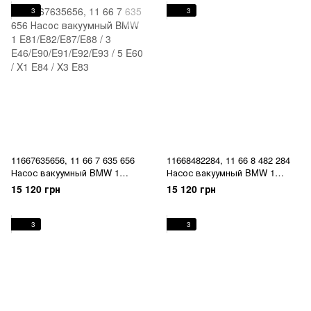
E63/E64/F06/F12/F13 / 7
E90/E91/E92/E93/F30/F31/F34/
3
3
E65/F01/F02 / X3 E85 / X5
F35 / 4 F32/F33 / 5
E70/F15 / X6 E71/F16
E60/E61/F07/F10/F11/F18 / 6
E63/E64/F06/F12/F13 / 7
E65/E66/F01/F02 / X1 E84 / X3
E83/F25 /
11667635656, 11 66 7 635 656
11668482284, 11 66 8 482 284
Насос вакуумный BMW 1
Насос вакуумный BMW 1
E81/E82/E87/E88 / 3
E81/E87/E88/E82 / 3
15 120 грн
15 120 грн
E46/E90/E91/E92/E93 / 5 E60 /
E46/E90/E91/E92/E93 / 5 E60 /
X1 E84 / X3 E83
X1 E84 / X3 E83 / Z4 E85
3
3