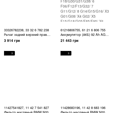
33326782238, 33 32 6 782 238
61216806755, 61 21 6 806 755
Рычаг задний верхний правый
Аккумулятор (АКБ) 92 Ah AGM
BMW 1 E81/E82/E87/E88 / 3
BMW 1 G42/G87/ 3
3 914 грн
21 443 грн
E90/E91/E92/E93 / X1 E84
F30/F31/F34/F35/ 4
G22/G23/G26/ 5
F18/G30/G31/G38/ 6
3
3
F06/F12/F13/G32/ 7 G11/G12/ 8
G14/G15/G16/ X3 G01/G08/ X4
G02/ X5 F15/G18/G05/F85/F95/
X6 F16/G06/F86/F96/ X7 G07/ Z
G29
11427541827, 11 42 7 541 827
11428683196, 11 42 8 683 196
Фильтр масляный BMW N20 /
Фильтр масляный BMW N20 /