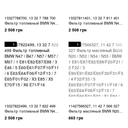
13327788700, 13 32 7 788 700
13327811401, 13 32 7 811 401
Фильтр топливный BMW N47 /
Фильтр топливный BMW N47 /
B47 / N57 / M57 / M67 / 1
B47 / N57 / M57 / M67 / 1
2 508 грн
2 508 грн
E81/E82/E87/E88 / 3 E46 / 5
E81/E82/E87/E88 / 3 E46 / 5
E60/E61/F07/F10/F11 / 6
E60/E61/F07/F10/F11 / 6
E63/E64/F06/F12/F13 / 7
E63/E64/F06/F12/F13 / 7
3
3
E65/F01/F02 / X3 E85 / X5
E65/F01/F02 / X3 E85 / X5
E70/F15 / X6 E71/F16
E70/F15 / X6 E71/F16
13327822499, 13 32 7 822 499
11427566327, 11 42 7 566 327
Фильтр топливный BMW N47 /
Фильтр масляный BMW N20 /
B47 / N57 / M57 / M67 / 1
N52 / N54 / N55 / BMW 1
2 508 грн
665 грн
E81/E82/E87/E88 / 3 E46 / 5
E81/E87/E82/E88/F20/F21 / 2
E60/E61/F07/F10/F11 / 6
F22 / 3