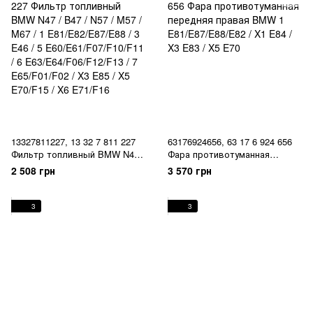
13327811227, 13 32 7 811 227
63176924656, 63 17 6 924 656
Фильтр топливный BMW N47 /
Фара противотуманная
B47 / N57 / M57 / M67 / 1
передняя правая BMW 1
2 508 грн
3 570 грн
E81/E82/E87/E88 / 3 E46 / 5
E81/E87/E88/E82 / X1 E84 / X3
E60/E61/F07/F10/F11 / 6
E83 / X5 E70
E63/E64/F06/F12/F13 / 7
3
3
E65/F01/F02 / X3 E85 / X5
E70/F15 / X6 E71/F16