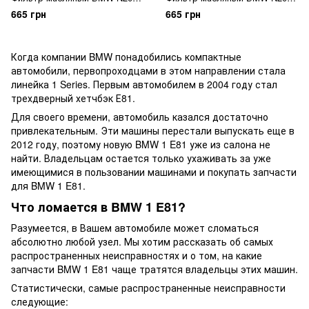
N52 / N54 / N55 / BMW 1
N52 / N54 / N55 / BMW 1
665 грн
665 грн
E81/E87/E82/E88/F20/F21 / 2
E81/E87/E82/E88/F20/F21 / 2
F22 / 3
F22 / 3
E90/E91/E92/E93/F30/F31/F34/
E90/E91/E92/E93/F30/F31/F34/
Когда компании BMW понадобились компактные
F35 / 4 F32/F33 / 5
F35 / 4 F32/F33 / 5
автомобили, первопроходцами в этом направлении стала
E60/E61/F07/F10/F11/F18 / 6
E60/E61/F07/F10/F11/F18 / 6
линейка 1 Series. Первым автомобилем в 2004 году стал
E63/E64/F06/F12/F13 / 7
E63/E64/F06/F12/F13 / 7
E65/E66/F01/F02 / X1 E84 / X3
E65/E66/F01/F02 / X1 E84 / X3
трехдверный хетчбэк Е81.
E83/F25 /
E83/F25 /
Для своего времени, автомобиль казался достаточно
привлекательным. Эти машины перестали выпускать еще в
2012 году, поэтому новую BMW 1 E81 уже из салона не
найти. Владельцам остается только ухаживать за уже
имеющимися в пользовании машинами и покупать запчасти
для BMW 1 E81.
Что ломается в BMW 1 E81?
Разумеется, в Вашем автомобиле может сломаться
абсолютно любой узел. Мы хотим рассказать об самых
распространенных неисправностях и о том, на какие
запчасти BMW 1 E81 чаще тратятся владельцы этих машин.
Статистически, самые распространенные неисправности
следующие: