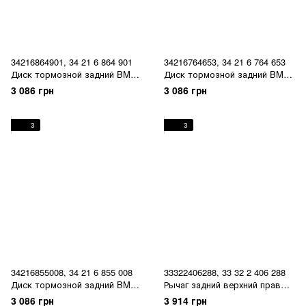
34216864901, 34 21 6 864 901
34216764653, 34 21 6 764 653
Диск тормозной задний BMW
Диск тормозной задний BMW
1 E81/E87 / 3 E90/E91/E92/E93
1 E81/E87 / 3 E90/E91/E92/E93
3 086 грн
3 086 грн
/ X1 E84
/ X1 E84
3
3
34216855008, 34 21 6 855 008
33322406288, 33 32 2 406 288
Диск тормозной задний BMW
Рычаг задний верхний правый
1 E81/E87 / 3 E90/E91/E92/E93
BMW 1 E81/E82/E87/E88 / 3
3 086 грн
3 914 грн