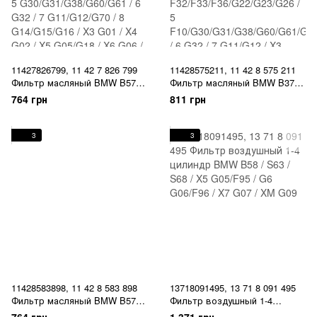
11427826799, 11 42 7 826 799
11428575211, 11 42 8 575 211
Фильтр масляный BMW B57 /
Фильтр масляный BMW B37 /
B58 / 1 F20/F21 / 2
B38 / B46 / B47 / B48 / 1
764 грн
811 грн
F22/F23/G42 / 3
F20/F21 / 2 F22/F23/G42 / 3
F30/F31/F34/G20/G21 / 4
F30/F31/F34/G20/G21/G28 / 4
F32/F33/F36/G22/G23/G26 / 5
F32/F33/F36/G22/G23/G26 / 5
3
3
G30/G31/G38/G60/G61 / 6 G32 /
F10/G30/G31/G38/G60/G61/G68
7 G11/G12/G70 / 8
/ 6 G32 / 7 G11/G12 / X3
G14/G15/G16 / X3 G01 / X4 G02
F25/G01/G08 / X4 F26/G02 / X5
/ X5 G05/G18 / X6 G06 / X6 G07
G05/G18
/ X
11428583898, 11 42 8 583 898
13718091495, 13 71 8 091 495
Фильтр масляный BMW B57 /
Фильтр воздушный 1-4
B58 / 1 F20/F21 / 2
цилиндр BMW B58 / S63 / S68