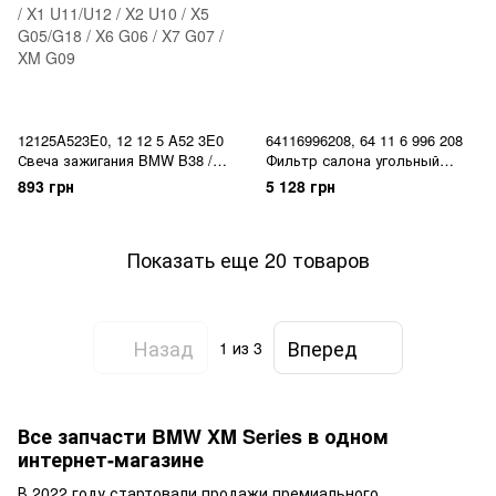
12125A523E0, 12 12 5 A52 3E0
64116996208, 64 11 6 996 208
Свеча зажигания BMW B38 /
Фильтр салона угольный
B48 / B58 / 2 U06 / 3 G20/G21 /
BMW 5 F90/G30/G31 / 6 G32 / 7
893 грн
5 128 грн
4 G22/G23/G26 / 5
G11/G12 / 8 F91/F14/G15/G16 /
G60/G61/G68 / 6 G32 / 7 G70 /
X5 G05/F95 / X6 G06/F96 / X7
X1 U11/U12 / X2 U10 / X5
G07 / XM G09
Показать еще 20 товаров
G05/G18 / X6 G06 / X7 G07 /
XM G09
Назад
Вперед
1
из 3
Все запчасти BMW XM Series в одном
интернет-магазине
В 2022 году стартовали продажи премиального