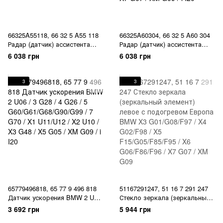
66325A55118, 66 32 5 A55 118
66325A60304, 66 32 5 A60 304
Радар (датчик) ассистента
Радар (датчик) ассистента
мертвых зон Driving Assistant
мертвых зон Driving Assistant
6 038 грн
6 038 грн
передний / задний BMW 2 U06
передний / задний BMW 2 U06
/ 5 G60 / 7 G70 / X1 U11/U12 /
/ 5 G60 / 7 G70 / X1 U11/U12 /
X5 G05/G18/F95 / X6 G06/F96 /
X5 G05/G18/F95 / X6 G06/F96 /
3
3
X7 G07 / XM G09 / i I20
X7 G07 / XM G09 / i I20
65779496818, 65 77 9 496 818
51167291247, 51 16 7 291 247
Датчик ускорения BMW 2 U06
Стекло зеркала (зеркальный
/ 3 G28 / 4 G26 / 5
элемент) левое с подогревом
3 692 грн
5 944 грн
G60/G61/G68/G90/G99 / 7 G70 /
Европа BMW X3 G01/G08/F97 /