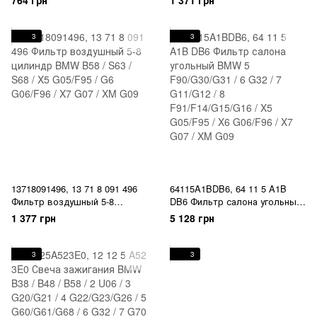
764 грн
1 371 грн
F22/F23/G42 / 3
/ X5 G05/F95 / G6 G06/F96 / X7
F30/F31/F34/G20/G21 / 4
G07 / XM G09
F32/F33/F36/G22/G23/G26 / 5
3
3
G30/G31/G38/G60/G61 / 6 G32 /
7 G11/G12/G70 / 8
G14/G15/G16 / X3 G01 / X4 G02
/ X5 G05/G18 / X6 G06 / X6 G07
/ X
13718091496, 13 71 8 091 496
64115A1BDB6, 64 11 5 A1B
Фильтр воздушный 5-8
DB6 Фильтр салона угольный
цилиндр BMW B58 / S63 / S68
BMW 5 F90/G30/G31 / 6 G32 / 7
1 377 грн
5 128 грн
/ X5 G05/F95 / G6 G06/F96 / X7
G11/G12 / 8 F91/F14/G15/G16 /
G07 / XM G09
X5 G05/F95 / X6 G06/F96 / X7
G07 / XM G09
3
3