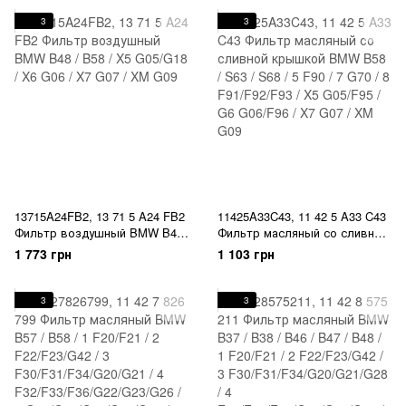
X1 U11/U12 / X2 U10 / X3 G48 /
X4 G02/F98 / X5
X5 G05 / XM G09 / i I20
F15/G05/F85/F95 / X6
3
3
G06/F86/F96 / X7 G07 / XM G09
13715A24FB2, 13 71 5 A24 FB2
11425A33C43, 11 42 5 A33 C43
Фильтр воздушный BMW B48
Фильтр масляный со сливной
/ B58 / X5 G05/G18 / X6 G06 /
крышкой BMW B58 / S63 / S68
1 773 грн
1 103 грн
X7 G07 / XM G09
/ 5 F90 / 7 G70 / 8 F91/F92/F93
/ X5 G05/F95 / G6 G06/F96 / X7
G07 / XM G09
3
3