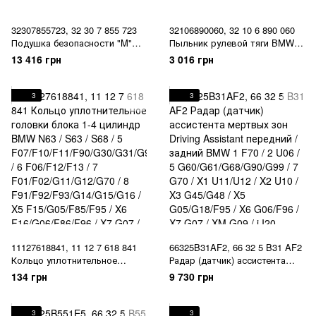
32307855723, 32 30 7 855 723
32106890060, 32 10 6 890 060
Подушка безопасности "M"
Пыльник рулевой тяги BMW 2
рулевого колеса Airbag BMW
G87 / 3 G20/G21/G28/G80/G81 /
13 416 грн
3 016 грн
5 F90/G30/G31/G38 / 6 G32 / 7
4 G22/G23/G82/G83 / X3 F97 /
G11/G12 / 8 F91/F92/F93 / X3
X4 G02/F98 / X5 G05/G18/F95 /
G01/G08/F97 / X4 G02/F98 / X5
X6 G06/F96 / X7 G07 / XM G09
3
3
F95 / X6 F96 / XM G09
/ Z4 G29
11127618841, 11 12 7 618 841
66325B31AF2, 66 32 5 B31 AF2
Кольцо уплотнительное
Радар (датчик) ассистента
головки блока 1-4 цилиндр
мертвых зон Driving Assistant
134 грн
9 730 грн
BMW N63 / S63 / S68 / 5
передний / задний BMW 1 F70
F07/F10/F11/F90/G30/G31/G90/
/ 2 U06 / 5
G99 / 6 F06/F12/F13 / 7
G60/G61/G68/G90/G99 / 7 G70 /
3
3