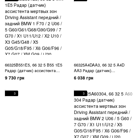
F01/F02/G11/G12/G70 / 8
X1 U11/U12 / X2 U10 / X3
F91/F92/F93/G14/G15/G16 / X5
G45/G48 / X5 G05/G18/F95 / X6
F15/G05/F85/F95 / X6
G06/F96 / X7 G07 / XM G09 / i
F16/G06/F86/F96 / X7 G07 / X
I20
66325B551E5, 66 32 5 B55 1E5
66325A4DAA3, 66 32 5 A4D
Радар (датчик) ассистента
AA3 Радар (датчик)
мертвых зон Driving Assistant
ассистента мертвых зон
9 730 грн
6 038 грн
передний / задний BMW 1 F70
Driving Assistant передний /
/ 2 U06 / 5
задний BMW 2 U06 / 5 G60 / 7
G60/G61/G68/G90/G99 / 7 G70 /
G70 / X1 U11/U12 / X5
3
3
X1 U11/U12 / X2 U10 / X3
G05/G18/F95 / X6 G06/F96 / X7
G45/G48 / X5 G05/G18/F95 / X6
G07 / XM G09 / i I20
G06/F96 / X7 G07 / XM G09 / i
I20