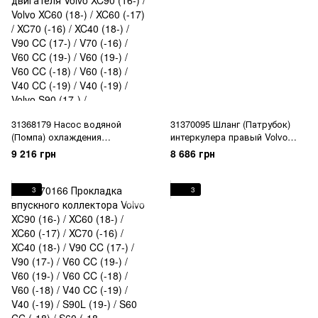
(-18) / S60 (-18
31368179 Насос водяной
31370095 Шланг (Патрубок)
(Помпа) охлаждения
интеркулера правый Volvo
двигателя Volvo XC90 (16-) /
XC90 (16-) / XC60 (18-) / V90 CC
9 216 грн
8 686 грн
Volvo XC60 (18-) / XC60 (-17) /
(17-) / V90 (17-) / V60 CC (19-) /
XC70 (-16) / XC40 (18-) / V90 CC
V60 (19-) / S90L (19-) / S90 (17-)
(17-) / V70 (-16) / V60 CC (19-) /
/ S60 (19-)
3
3
V60 (19-) / V60 CC (-18) / V60
(-18) / V40 CC (-19) / V40 (-19) /
Volvo S90 (17-) /