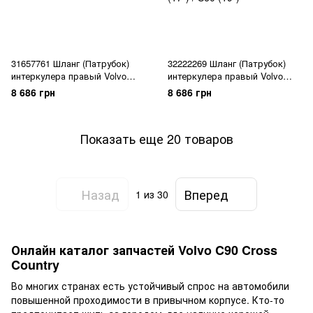
31657761 Шланг (Патрубок)
32222269 Шланг (Патрубок)
интеркулера правый Volvo
интеркулера правый Volvo
XC90 (16-) / XC60 (18-) / V90 CC
XC90 (16-) / XC60 (18-) / V90 CC
8 686 грн
8 686 грн
(17-) / V90 (17-) / V60 CC (19-) /
(17-) / V90 (17-) / V60 CC (19-) /
V60 (19-) / S90L (19-) / S90 (17-)
V60 (19-) / S90L (19-) / S90 (17-)
/ S60 (19-)
/ S60 (19-)
Показать еще 20 товаров
Назад
Вперед
1
из 30
Онлайн каталог запчастей Volvo C90 Cross
Country
Во многих странах есть устойчивый спрос на автомобили
повышенной проходимости в привычном корпусе. Кто-то