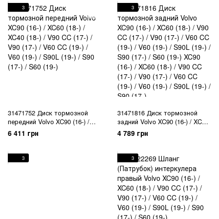
S60 (19-)
3
3
31471752 Диск тормозной
31471816 Диск тормозной
передний Volvo XC90 (16-) /
задний Volvo XC90 (16-) / XC60
XC60 (18-) / XC40 (18-) / V90 CC
(18-) / V90 CC (17-) / V90 (17-) /
6 411 грн
4 789 грн
(17-) / V90 (17-) / V60 CC (19-) /
V60 CC (19-) / V60 (19-) / S90L
V60 (19-) / S90L (19-) / S90 (17-)
(19-) / S90 (17-) / S60 (19-) XC90
/ S60 (19-)
(16-) / XC60 (18-) / V90 CC (17-)
3
3
/ V90 (17-) / V60 CC (19-) / V60
(19-) / S90L (19-) / S90 (17-)