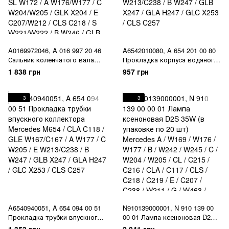
A0169972046, A 016 997 20 46
A6542010080, A 654 201 00 80
Сальник коленчатого вала
Прокладка корпуса водяного
(коленвала) задний Mercedes
насоса (Помпы) к блоку
1 838 грн
957 грн
M651 / M654 / M656 / CLA
Mercedes M654 / CLA C118 /
C117/C118 / GLA X156 /
GLE W167/C167 / A W177 / C
ML/GLE W166/C292 / SL W172 /
W205 / E W213/C238 / B W247 /
3
3
A W176/W177 / C W204/W205 /
GLB X247 / GLA H247 / GLC
GLK X204 / E C207/W212 / CLS
X253 / CLS C257
C218 / S W221/W222 / B W246 /
GLB X247
A6540940051, A 654 094 00 51
N910139000001, N 910 139 00
Прокладка трубки впускного
00 01 Лампа ксеноновая D2S
коллектора Mercedes M654 /
35W (в упаковке по 20 шт)