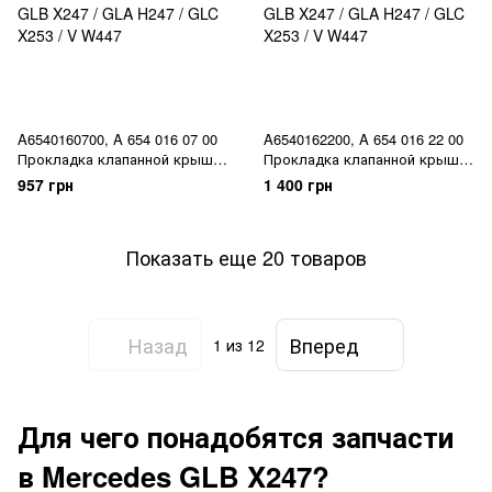
A6540160700, A 654 016 07 00
A6540162200, A 654 016 22 00
Прокладка клапанной крышки
Прокладка клапанной крышки
Mercedes M654 / CLA C118 / A
Mercedes M654 / CLA C118 / A
957 грн
1 400 грн
W177 / C W205 / E W213/C238 /
W177 / C W205 / E W213/C238 /
B W247 / GLB X247 / GLA H247
B W247 / GLB X247 / GLA H247
/ GLC X253 / V W447
/ GLC X253 / V W447
Показать еще 20 товаров
Назад
Вперед
1
из 12
Для чего понадобятся запчасти
в Mercedes GLB X247?