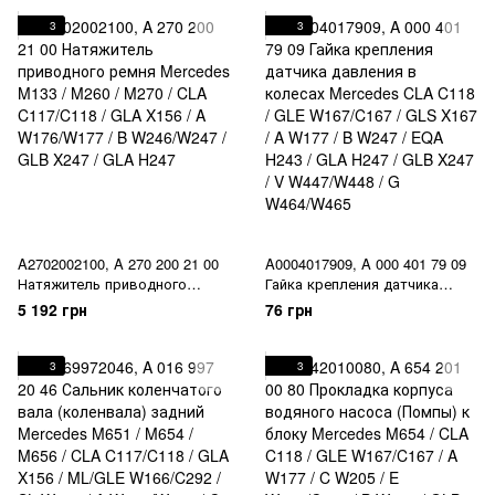
A W176/W177 / B W246/W247 /
A W176/W177 / B W246/W247 /
GLA 156/H247 / GLB X247
GLA 156/H247 / GLB X247
3
3
A2702002100, A 270 200 21 00
A0004017909, A 000 401 79 09
Натяжитель приводного
Гайка крепления датчика
ремня Mercedes M133 / M260 /
давления в колесах Mercedes
5 192 грн
76 грн
M270 / CLA C117/C118 / GLA
CLA C118 / GLE W167/C167 /
X156 / A W176/W177 / B
GLS X167 / A W177 / B W247 /
W246/W247 / GLB X247 / GLA
EQA H243 / GLA H247 / GLB
3
3
H247
X247 / V W447/W448 / G
W464/W465