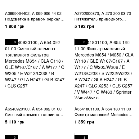
A0999064402, A 099 906 44 02
A2702000370, A 270 200 03 70
Подсветка в правом зеркале
Натяжитель приводного
Mercedes A W177 / C W205 / E
ремня Mercedes M133 / M260 /
1 808 грн
5 192 грн
W213/C237 / S C217/W222 /
M270 / CLA C117/C118 / GLA
CLS C257 / EQA H243 / GLB
X156 / A W176/W177 / B
X247 / GLA H247 / B W247 /
W246/W247 / GLB X247 / GLA
3
3
AMG-GT X290 / EQC N293
H247
A6540920100, A 654 092 01 00
A6541801100, A 654 180 11 00
Сменный элемент топливного
Фильтр масляный Mercedes
фильтра Mercedes M654 / CLA
M654 / M656 / CLA W118 / GLE
5 110 грн
1 359 грн
C118 / GLE W167/C167 / A
W167/C167 / A W177 / C
W177 / C W205 / E W213/C238 /
W205/W206 / E W213/C238 / S
B W247 / GLA H247 / GLB X247
W222/W223 / B W247 / GLA
3
3