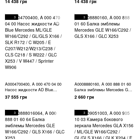
14 438 грн
14 438 грн
гидроусилителя ABC Mercedes
гидроусилителя ABC Mercedes
M157 / M278 / GLE W166/C292
M157 / M278 / GLE W166/C292
/ GLS X166 / E C207/W212 /
/ GLS X166 / E C207/W212 /
3
3
CLS C218 / CL C216 / S
CLS C218 / CL C216 / S
C217/W221/W222 / SL
C217/W221/W222 / SL
R230/R231
R230/R231
A0004700400, A 000 470 04 00
A0008880160, A 000 888 01 60
Насос жидкости AD Blue
Балка эмблемы Mercedes GLE
Mercedes ML/GLE W166/C292 /
W166/C292 / GLS X166 / GLC
37 555 грн
2 660 грн
GL/GLS X166 / SLK R172 / C
X253
W205 / E
C207/W212/W213/C238 / CLS
3
3
C218 / S W222 / GLC X253 / V
W447 / Sprinter W906