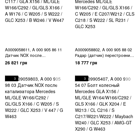
A0009058611, A 000 905 86 11
A0009058802, A 000 905 88 02
Датчик NOX после
Радар (датчик) перестроения
катализатора Mercedes CLA
Distronic plus Mercedes ML/GLE
26 821 грн
18 777 грн
C117 / GLA X156 / ML/GLE
W166/C292 / GL/GLS X166 / C
W166/C292 / GL/GLS X166 / A
W205 / E C207/W212 / CLS
W176 / C W205 / S W222 / GLC
C218 / S W222 / SL R231 / GLC
3
3
X253 / B W246 / V W447
X253