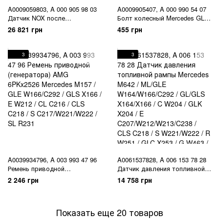
A0009059803, A 000 905 98 03
A0009905407, A 000 990 54 07
Датчик NOX после
Болт колесный Mercedes GLA
катализатора Mercedes
X156 / ML/GLE
26 821 грн
455 грн
ML/GLE W166/C292 / GL/GLS
W164/W166/C292 / GLS X166 /
X166 / C W205 / S W222 / GLC
GLK X204 / E W213 / CL C216 /
X253 / V 447 / G W463
S C217/W221/W222 / Maybach
3
3
W240 / GLC X253 / AMG-GT
X290 / G W463
A0039934796, A 003 993 47 96
A0061537828, A 006 153 78 28
Ремень приводной
Датчик давления топливной
(генератора) AMG 6PKx2526
рампы Mercedes M642 /
2 246 грн
14 758 грн
Mercedes M157 / GLE
ML/GLE W164/W166/C292 /
W166/C292 / GLS X166 / E
GL/GLS X164/X166 / C W204 /
W212 / CL C216 / CLS C218 / S
GLK X204 / E
Показать еще 20 товаров
C217/W221/W222 / SL R231
C207/W212/W213/C238 / CLS