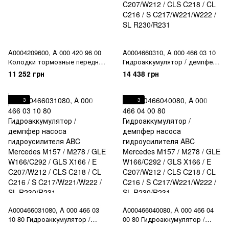
A0004209600, A 000 420 96 00
A0004660310, A 000 466 03 10
Колодки тормозные передние
Гидроаккумулятор / демпфер
Mercedes GLE W166/C292 /
насоса гидроусилителя ABC
11 252 грн
14 438 грн
GLS X166
Mercedes M157 / M278 / GLE
W166/C292 / GLS X166 / E
C207/W212 / CLS C218 / CL
3
3
C216 / S C217/W221/W222 / SL
R230/R231
A000466031080, A 000 466 03
A000466040080, A 000 466 04
10 80 Гидроаккумулятор /
00 80 Гидроаккумулятор /
демпфер насоса
демпфер насоса