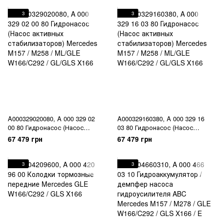
3
3
A000329020080, A 000 329 02
A000329160380, A 000 329 16
00 80 Гидронасос (Насос
03 80 Гидронасос (Насос
активных стабилизаторов)
активных стабилизаторов)
67 479 грн
67 479 грн
Mercedes M157 / M258 /
Mercedes M157 / M258 /
ML/GLE W166/C292 / GL/GLS
ML/GLE W166/C292 / GL/GLS
X166
X166
3
3