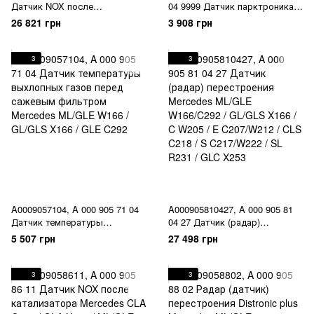
Датчик NOX после
04 9999 Датчик парктроника
катализатора Mercedes
Mercedes CLA C117 / GLA X156
26 821 грн
3 908 грн
ML/GLE W166/C292 / GL/GLS
/ GLE W166 / GLS X166 / A
X166 / C W205 / S W222 / GLC
W176 / C W205 / E C207 / W212
X253 / V 447 / G W463
/ CLS C218 / S C217 / W222 /
3
3
GLC X253 / GLE C292
A0009057104, A 000 905 71 04
A000905810427, A 000 905 81
Датчик температуры
04 27 Датчик (радар)
выхлопных газов перед
перестроения Mercedes
5 507 грн
27 498 грн
сажевым фильтром Mercedes
ML/GLE W166/C292 / GL/GLS
ML/GLE W166 / GL/GLS X166 /
X166 / C W205 / E C207/W212 /
GLE C292
CLS C218 / S C217/W222 / SL
3
3
R231 / GLC X253