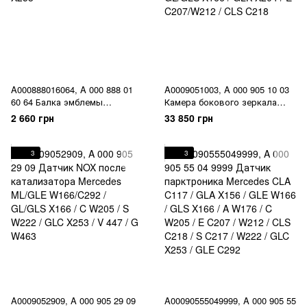
A000888016064, A 000 888 01
A0009051003, A 000 905 10 03
60 64 Балка эмблемы
Камера бокового зеркала
Mercedes GLE W166/C292 /
Mercedes GLA X156 / ML/GLE
2 660 грн
33 850 грн
GLS X166 / GLC X253
W166/C292 / GL/GLS X166 /
GLK X204 / E C207/W212 / CLS
C218
3
3
A0009052909, A 000 905 29 09
A00090555049999, A 000 905 55