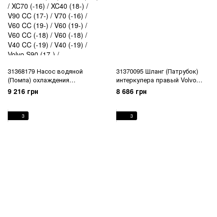
31368179 Насос водяной
31370095 Шланг (Патрубок)
(Помпа) охлаждения
интеркулера правый Volvo
двигателя Volvo XC90 (16-) /
XC90 (16-) / XC60 (18-) / V90 CC
9 216 грн
8 686 грн
Volvo XC60 (18-) / XC60 (-17) /
(17-) / V90 (17-) / V60 CC (19-) /
XC70 (-16) / XC40 (18-) / V90 CC
V60 (19-) / S90L (19-) / S90 (17-)
(17-) / V70 (-16) / V60 CC (19-) /
/ S60 (19-)
3
3
V60 (19-) / V60 CC (-18) / V60
(-18) / V40 CC (-19) / V40 (-19) /
Volvo S90 (17-) /