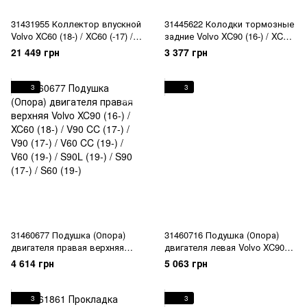
31431955 Коллектор впускной
31445622 Колодки тормозные
Volvo XC60 (18-) / XC60 (-17) /
задние Volvo XC90 (16-) / XC60
XC40 (18-) / V90 (17-) / V70 (-16)
(18-) / V90 CC (17-) / V90 (17-) /
21 449 грн
3 377 грн
/ V60 CC (19-) / V60 (19-) / V60
V60 CC (19-) / V60 (19-) / S90L
CC (-18) / V60 (-18) / V40 CC
(19-) / S90 (17-) / S60 (19-)
(-19) / V40 (-19) / S90 (17-) / S60
3
3
CC (-18) / S60 (-18) / S80 (-16)
31460677 Подушка (Опора)
31460716 Подушка (Опора)
двигателя правая верхняя
двигателя левая Volvo XC90
Volvo XC90 (16-) / XC60 (18-) /
(16-) / XC60 (18-) / V90 CC (17-)
4 614 грн
5 063 грн
V90 CC (17-) / V90 (17-) / V60
/ V90 (17-) / V60 CC (19-) / V60
CC (19-) / V60 (19-) / S90L (19-)
(19-) / S90L (19-) / S90 (17-) /
/ S90 (17-) / S60 (19-)
S60 (19-)
3
3