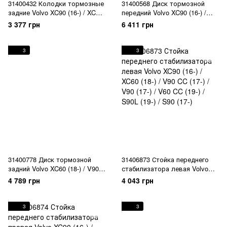
31400432 Колодки тормозные
31400568 Диск тормозной
задние Volvo XC90 (16-) / XC60
передний Volvo XC90 (16-) /
(18-) / V90 CC (17-) / V90 (17-) /
XC60 (18-) / XC40 (18-) / V90 CC
3 377 грн
6 411 грн
V60 CC (19-) / V60 (19-) / S90L
(17-) / V90 (17-) / V60 CC (19-) /
(19-) / S90 (17-) / S60 (19-)
V60 (19-) / S90L (19-) / S90 (17-)
/ S60 (19-)
3
3
31400778 Диск тормозной
31406873 Стойка переднего
задний Volvo XC60 (18-) / V90
стабилизатора левая Volvo
CC (17-) / V90 (17-) / V60 CC
XC90 (16-) / XC60 (18-) / V90 CC
4 789 грн
4 043 грн
(19-) / V60 (19-) / S90L (19-) /
(17-) / V90 (17-) / V60 CC (19-) /
S90 (17-) / S60 (19-)
S90L (19-) / S90 (17-)
3
3