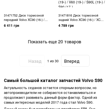
31471752 Диск тормозной
31471816 Диск тормозной
передний Volvo XC90 (16-) /
задний Volvo XC90 (16-) / XC60
XC60 (18-) / XC40 (18-) / V90 CC
(18-) / V90 CC (17-) / V90 (17-) /
6 411 грн
4 789 грн
(17-) / V90 (17-) / V60 CC (19-) /
V60 CC (19-) / V60 (19-) / S90L
V60 (19-) / S90L (19-) / S90 (17-)
(19-) / S90 (17-) / S60 (19-) XC90
/ S60 (19-)
(16-) / XC60 (18-) / V90 CC (17-)
Показать еще 20 товаров
/ V90 (17-) / V60 CC (19-) / V60
(19-) / S90L (19-) / S90 (17-)
Назад
Вперед
1
из 30
Самый большой каталог запчастей Volvo S90
Актуальность седанов остается спорным вопросом, но
автопроизводители не собираются останавливаться и
продолжают развивать данный форм-фактор. Одной из
самых интересных моделей 2017 года стал Volvo S90.
Данный седан был разработан на платформе SPA. Она