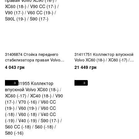
31406874 Стойка переднего
31411751 Коллектор впускной
стабилизатора правая Volvo
Volvo XC60 (18-) / XC60 (-17) /
XC90 (16-) / XC60 (18-) / V90 CC
XC40 (18-) / V90 (17-) / V70 (-16)
4 043 грн
21 449 грн
(17-) / V90 (17-) / V60 CC (19-) /
/ V60 CC (19-) / V60 (19-) / V60
S90L (19-) / S90 (17-)
CC (-18) / V60 (-18) / V40 CC
(-19) / V40 (-19) / S90 (17-) / S60
3
3
CC (-18) / S60 (-18) / S80 (-16)