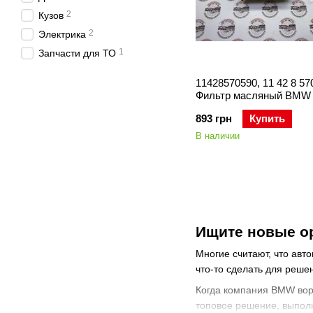
2
Кузов
2
Электрика
1
Запчасти для ТО
11428570590, 11 42 8 57
Фильтр масляный BMW 
/ B38 / B42 / B46 / B47 / 
893 грн
Купить
F52/F70 / 2 F45/F46 / X1
F48/F49/U12 / X2 F39/U10
В наличии
I12/I15
Ищите новые ор
Многие считают, что авт
что-то сделать для реше
Когда компания BMW ворв
топовое решение, выполн