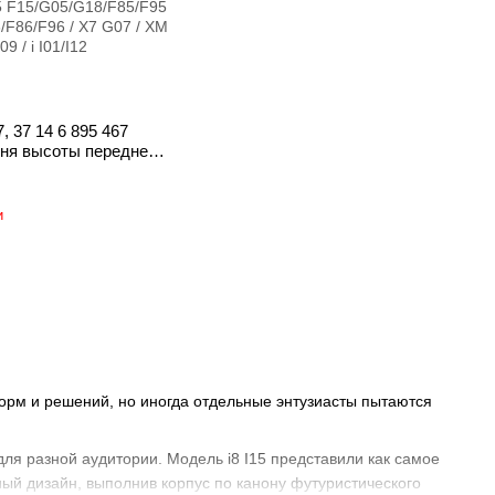
, 37 14 6 895 467
ня высоты передней /
ески (дорожного
регулировки фар)
28 / 5 G38/G68 / X3
и
/F97/G48 / X4
5
/F85/F95 / X6
/F96 / X7 G07 / XM
12
форм и решений, но иногда отдельные энтузиасты пытаются
ля разной аудитории. Модель i8 I15 представили как самое
ый дизайн, выполнив корпус по канону футуристического