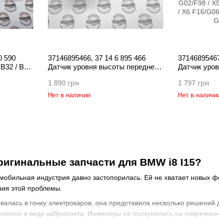
0 590
37146895466, 37 14 6 895 466
37146895467
B32 / B37
Датчик уровня высоты передней /
Датчик уров
B48 / 1
задней подвески (дорожного
задней подв
1 890 грн
1 797 грн
просвета / регулировки фар)
просвета / 
 / i
BMW 5
BMW 3 G20/G
Нет в наличии
Нет в наличи
G30/G31/G38/G68/G90/G99 / 6
G01/G08/G45
G32 / 7 G11/G12/G70 / X3
G02/F98 / X
G01/G08/G45/F97/G48 / X4
F15/G05/G18
G02/F98 / X5
F16/G06/F86
F15/G05/G18/F85/F95 / X6
G09 / i I01/I
F16/G06/F86/F96 /
игинальные запчасти для BMW i8 I15?
омобильная индустрия давно застопорилась. Ей не хватает новых 
ния этой проблемы.
алась в гонку электрокаров, она представила несколько решений д
енное в виде кабриолета. Инженеры не поскупились на современн