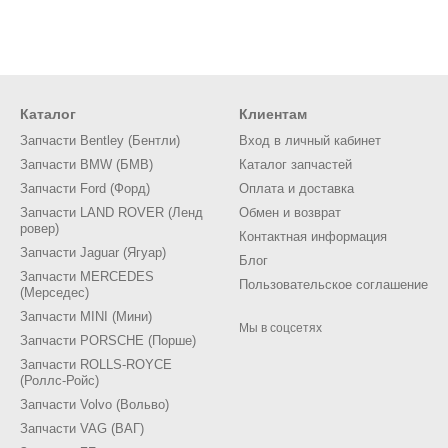
 работали достаточно долго, поэтому новые запчасти BMW i8 I15 т
обенности BMW i8 I15
Каталог
Клиентам
брид. Он совмещает под капотом двигатель внутреннего сгорания 
Запчасти Bentley (Бентли)
Вход в личный кабинет
пчасти понадобятся для обоих видов двигателя. У Вас спортивная 
Запчасти BMW (БМВ)
Каталог запчастей
о предназначено для заездов по ровным автобанам. Любое бездоро
Запчасти Ford (Форд)
Оплата и доставка
Запчасти LAND ROVER (Ленд
Обмен и возврат
м масла во всех системах. Они отлично переносят скоростные на
ровер)
Контактная информация
при малейшей нехватки смазки, скорость износа запчастей на BMW i
Запчасти Jaguar (Ягуар)
Блог
скать, обязательно вовремя проходите техническое обслуживание.
Запчасти MERCEDES
Пользовательское соглашение
етров пробега. Проводя техосмотр, машине полностью заменяют:
(Мерседес)
Запчасти MINI (Мини)
Мы в соцсетях
Запчасти PORSCHE (Порше)
 воздуха.
Запчасти ROLLS-ROYCE
(Роллс-Ройс)
Запчасти Volvo (Вольво)
 диагностика всех систем и визуальный осмотр узлов. То есть, не
Запчасти VAG (ВАГ)
ремонта почти отслуживших автозапчастей BMW i8 I15.