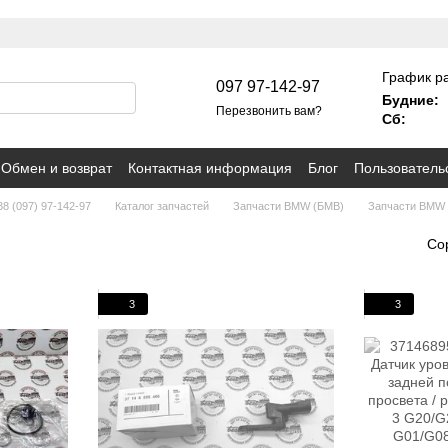
График р
097 97-142-97
Будние:
Перезвонить вам?
Сб:
Обмен и возврат
Контактная информация
Блог
Пользователь
8 (097) 97-142-97
Каталог запчастей
Запчасти BMW (БМВ)
Запчасти BMW i
Со
3
3