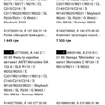
A1372020119, A 137 202 01 19
A1402706500, A 140 270 65 00
Ролик обводной приводного
Комплект прокладок коробки
ремня (генератора) Mercedes
автомат АКПП Mercedes GA
1 645 грн
7 333 грн
M137 / M155 / M156 / M159 /
722.6 / SLK R170 / C
M275 / M277 / M279 / CL
W202/W203 / E
C215/C216 / S
C207/W210/W211/W212 / CL
3
3
C217/W220/W221/W222 / SL
C140/C215/C216 / S
R230/R231 / G W463 / Maybach
W140/W220/W221 / Maybach
X222
W240 / SL R230 / G W463 / Vito
W639 / Sprinter W906
A1402770095, A 140 277 00 95
A2108800186, A 210 880 01 86