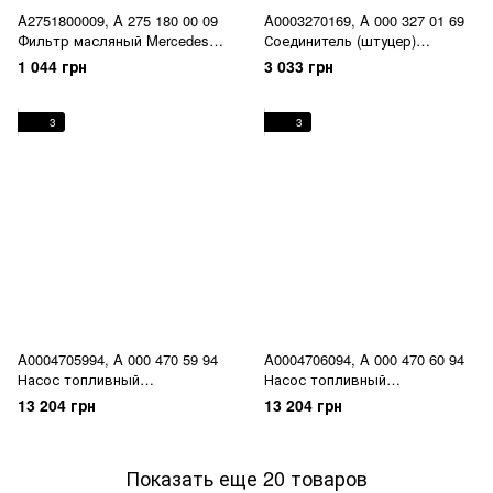
A2751800009, A 275 180 00 09
A0003270169, A 000 327 01 69
Фильтр масляный Mercedes
Соединитель (штуцер)
M275 / M277 / M279 / M285 / CL
пневматической подвески
1 044 грн
3 033 грн
C215/C216 / S
Mercedes ML W164W166 / GL
W220/W221/W222/W223 /
X164/X166 / C W205 / E
Maybach W240 / SL R230/R231
W211/W212 / CLS C218/C219 /
3
3
/ G W463
S W220/W221/W222 / Maybach
W240 / R W251
A0004705994, A 000 470 59 94
A0004706094, A 000 470 60 94
Насос топливный
Насос топливный
(Бензонасос) Mercedes S W220
(Бензонасос) Mercedes S W220
13 204 грн
13 204 грн
/ G W463
/ G W463
Показать еще 20 товаров