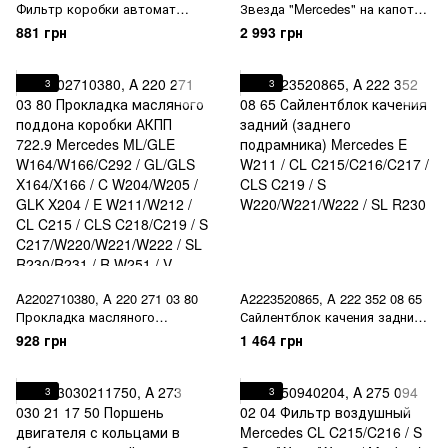
Фильтр коробки автомат
Звезда "Mercedes" на капот
АКПП Mercedes GA 722.6 / SLK
Mercedes C W124 / E
881 грн
2 993 грн
R170 / C W202/W203 / E
W210/W211 / S W220
C207/W210/W211/W212 / CL
C140/C215/C216 / S
3
3
W140/W220/W221 / Maybach
W240 / SL R230 / G W463 / Vito
W639 / Sprinter W906
A2202710380, A 220 271 03 80
A2223520865, A 222 352 08 65
Прокладка масляного
Сайлентблок качения задний
поддона коробки АКПП 722.9
(заднего подрамника)
928 грн
1 464 грн
Mercedes ML/GLE
Mercedes E W211 / CL
W164/W166/C292 / GL/GLS
C215/C216/C217 / CLS C219 / S
X164/X166 / C W204/W205 /
W220/W221/W222 / SL R230
3
3
GLK X204 / E W211/W212 / CL
C215 / CLS C218/C219 / S
C217/W220/W221/W222 / SL