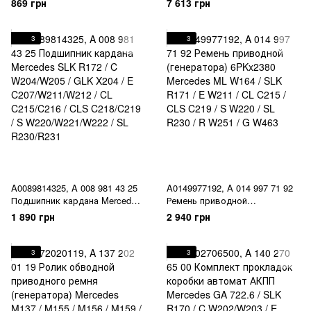
869 грн
7 613 грн
C215/C216 / S
C217/W220/W221/W222/W223 /
SL R230/R231 / Maybach W240
3
3
/ G W463
A0089814325, A 008 981 43 25
A0149977192, A 014 997 71 92
Подшипник кардана Mercedes
Ремень приводной
SLK R172 / C W204/W205 / GLK
(генератора) 6PKx2380
1 890 грн
2 940 грн
X204 / E C207/W211/W212 / CL
Mercedes ML W164 / SLK R171
C215/C216 / CLS C218/C219 / S
/ E W211 / CL C215 / CLS C219
W220/W221/W222 / SL
/ S W220 / SL R230 / R W251 /
3
3
R230/R231
G W463