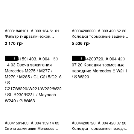
A0031846101, A 003 184 61 01
A0034206220, A 003 420 62 20
Фильтр гидравлической
Колодки тормозные задние
подвески ABC Mercedes CL
AMG Mercedes E W211 / CL
2 170 грн
5 536 грн
C215 / S W220 / SL R230
C215 / CLS C219 / S W220 / SL
R230
3
3
A0041591403, A 004 159 14 03
A0044200720, A 004 420 07 20
Свеча зажигания Mercedes
Колодки тормозные передние
M275 / M277 / M279 / M285 / CL
Mercedes E W211 / S W220