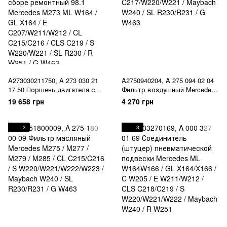
R230/R231 / R W251 / V W447 /
G W46
A273030211750, A 273 030 21
A2750940204, A 275 094 02 04
17 50 Поршень двигателя с
Фильтр воздушный Mercedes
кольцами в сборе ремонтный
CL C215/C216 / S
19 658 грн
4 270 грн
98.1 Mercedes M273 ML W164 /
C217/W220/W221 / Maybach
GL X164 / E C207/W211/W212 /
W240 / SL R230/R231 / G W463
CL C215/C216 / CLS C219 / S
3
3
W220/W221 / SL R230 / R W251
/ G W463