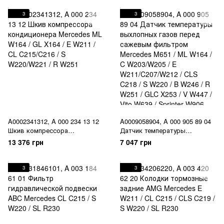
3
3
A0002341312, A 000 234 13 12
A0009058904, A 000 905 89 04
Шкив компрессора
Датчик температуры
кондиционера Mercedes ML
выхлопных газов перед
13 376 грн
7 047 грн
W164 / GL X164 / E W211 / CL
сажевым фильтром Mercedes
C215/C216 / S W220/W221 / R
M651 / ML W164 / C
W251
W203/W205 / E
3
3
W211/C207/W212 / CLS C218 /
S W220 / B W246 / R W251 /
GLC X253 / V W447 / Vito W639
/ Sprinter W906