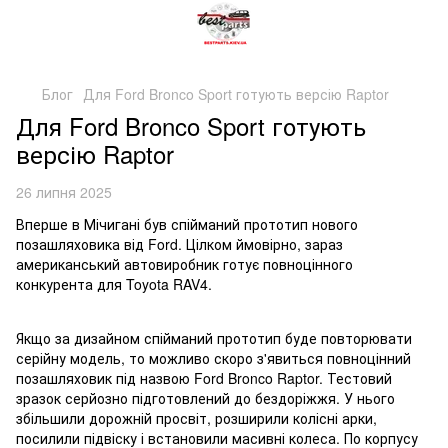
Блог
Для Ford Bronco Sport готують версію Raptor
Для Ford Bronco Sport готують
версію Raptor
26 липня 2025
Вперше в Мічигані був спійманий прототип нового
позашляховика від Ford. Цілком ймовірно, зараз
американський автовиробник готує повноцінного
конкурента для Toyota RAV4.
Якщо за дизайном спійманий прототип буде повторювати
серійну модель, то можливо скоро з'явиться повноцінний
позашляховик під назвою Ford Bronco Raptor. Тестовий
зразок серйозно підготовлений до бездоріжжя. У нього
збільшили дорожній просвіт, розширили колісні арки,
посилили підвіску і встановили масивні колеса. По корпусу