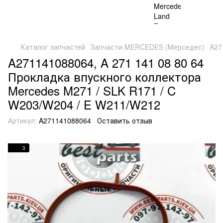
Каталог запчастей
Запчасти MERCEDES (Мерседес)
A27
A271141088064, A 271 141 08 80 64
Прокладка впускного коллектора
Mercedes M271 / SLK R171 / C
W203/W204 / E W211/W212
Артикул:
A271141088064
Оставить отзыв
3