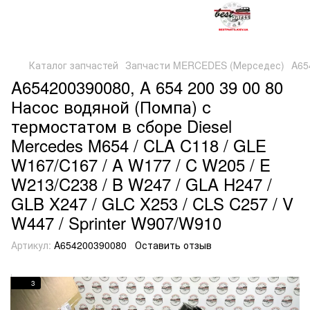
Каталог запчастей
Запчасти MERCEDES (Мерседес)
A65
A654200390080, A 654 200 39 00 80
Насос водяной (Помпа) с
термостатом в сборе Diesel
Mercedes M654 / CLA C118 / GLE
W167/C167 / A W177 / C W205 / E
W213/C238 / B W247 / GLA H247 /
GLB X247 / GLC X253 / CLS C257 / V
W447 / Sprinter W907/W910
Артикул:
A654200390080
Оставить отзыв
3