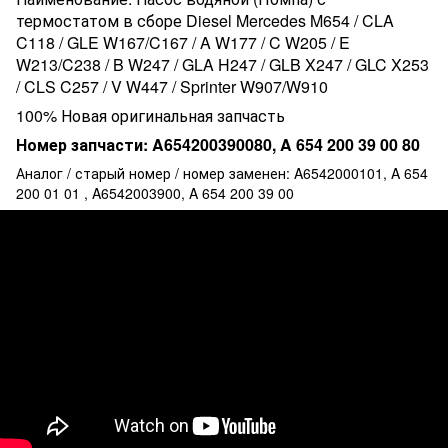
термостатом в сборе Diesel Mercedes M654 / CLA
C118 / GLE W167/C167 / A W177 / C W205 / E
W213/C238 / B W247 / GLA H247 / GLB X247 / GLC X253
/ CLS C257 / V W447 / Sprinter W907/W910
100% Новая оригинальная запчасть
Номер запчасти: A654200390080, A 654 200 39 00 80
Аналог / старый номер / номер заменен: A6542000101, A 654
200 01 01 , A6542003900, A 654 200 39 00