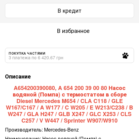
В кредит
В избранное
ПОКУПКА ЧАСТЯМИ
3 платежа по 6 420.67 грн
Описание
A654200390080, A 654 200 39 00 80 Насос
водяной (Помпа) с термостатом в сборе
Diesel Mercedes M654 / CLA C118 / GLE
W167/C167 / A W177 / C W205 / E W213/C238 / B
W247 / GLA H247 / GLB X247 / GLC X253 / CLS
C257 / V W447 / Sprinter W907/W910
Производитель: Mercedes-Benz
Наименование: Насос водяной (Помпа) с