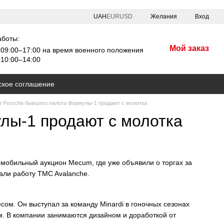
UAH
EUR
USD
Желания
Вход
аботы:
Мой заказ
09:00–17:00 на время военного положения
10:00–14:00
ское соглашение
т Porsche бывшего пилота Формулы-1 продают с молотка
лы-1 продают с молотка
мобильный аукцион Mecum, где уже объявили о торгах за
вали работу TMC Avalanche.
м. Он выступал за команду Minardi в гоночных сезонах
ом. В компании занимаются дизайном и доработкой от