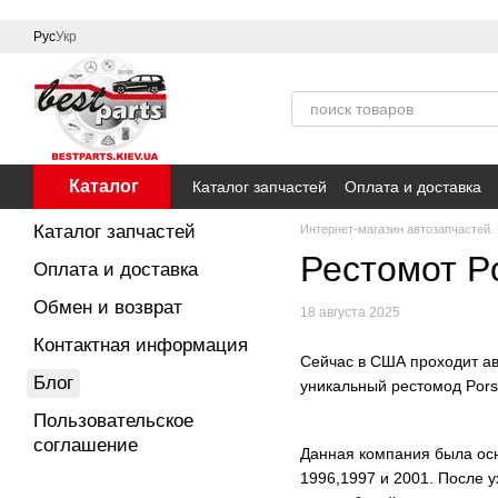
Перейти к основному контенту
Рус
Укр
Каталог
Каталог запчастей
Оплата и доставка
Каталог запчастей
Интернет-магазин автозапчастей. К
Рестомот P
Оплата и доставка
Обмен и возврат
18 августа 2025
Контактная информация
Сейчас в США проходит ав
Блог
уникальный рестомод Pors
Пользовательское
соглашение
Данная компания была осн
1996,1997 и 2001. После 