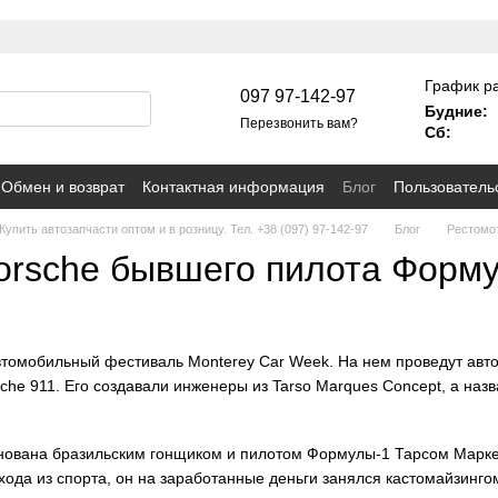
График р
097 97-142-97
Будние:
Перезвонить вам?
Сб:
Обмен и возврат
Контактная информация
Блог
Пользователь
упить автозапчасти оптом и в розницу. Тел. +38 (097) 97-142-97
Блог
Рестомо
orsche бывшего пилота Форму
томобильный фестиваль Monterey Car Week. На нем проведут авто
che 911. Его создавали инженеры из Tarso Marques Concept, а наз
ована бразильским гонщиком и пилотом Формулы-1 Тарсом Маркесо
ухода из спорта, он на заработанные деньги занялся кастомайзинг