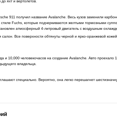
до яхт и вертолетов.
rsche 911 получил название Avalanche. Весь кузов заменили кар
 стиле Fuchs, которые подчеркиваются желтыми тормозными суппо
становлен атмосферный 4-литровый двигатель с воздушным охлажд
 салон. Все поверхности обтянуты черной и ярко-оранжевой кожей
да и 10,000 человекочасов на создание Avalanche. Авто проехало 
дыдущего владельца.
 оглашают специально. Вероятно, она легко перешагнет шестизначн
рий